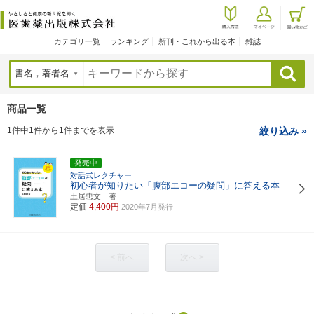
カテゴリ一覧
ランキング
新刊・これから出る本
雑誌
検索
商品一覧
1件中1件から1件までを表示
絞り込み »
発売中
対話式レクチャー
初心者が知りたい「腹部エコーの疑問」に答える本
土居忠文 著
定価
4,400円
2020年7月発行
< 前へ
次へ >