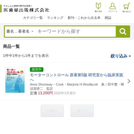
カテゴリ一覧
ランキング
新刊・これから出る本
雑誌
検索
商品一覧
1件中1件から1件までを表示
絞り込み »
発売中
モーターコントロール
原著第5版
研究室から臨床実践
へ
Anne Shumway－Cook・Marjorie H.Woollacott 著／田中繁・蜂
須賀研二 監訳
定価
13,200円
2020年3月発行
< 前へ
次へ >