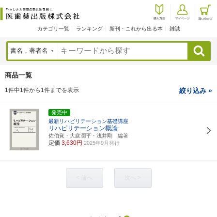
カテゴリ一覧
ランキング
新刊・これから出る本
雑誌
検索
商品一覧
1件中1件から1件までを表示
絞り込み »
発売中
最新リハビリテーション基礎講座
リハビリテーション概論
佐伯覚・大庭潤平・浅井剛 編著
定価
3,630円
2025年9月発行
< 前へ
次へ >