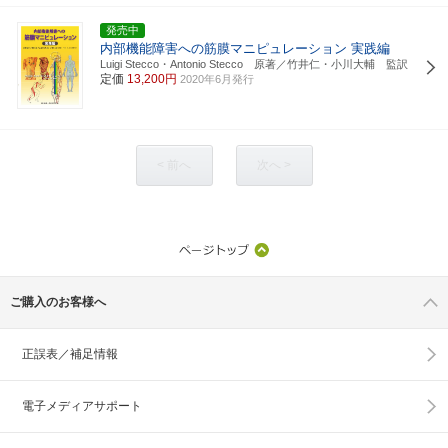
発売中
内部機能障害への筋膜マニピュレーション 実践編
Luigi Stecco・Antonio Stecco 原著／竹井仁・小川大輔 監訳
定価
13,200円
2020年6月発行
< 前へ
次へ >
ご購入のお客様へ
正誤表／補足情報
電子メディアサポート