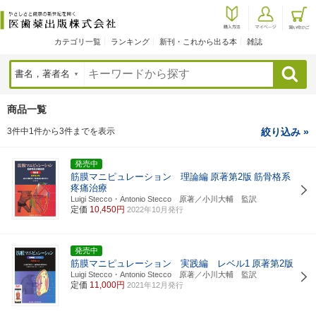
カテゴリ一覧
ランキング
新刊・これから出る本
雑誌
検索
商品一覧
3件中1件から3件までを表示
絞り込み »
発売中
筋膜マニピュレーション 理論編
原著第2版
筋骨格系
疼痛治療
Luigi Stecco・Antonio Stecco 原著／小川大輔 監訳
定価
10,450円
2022年10月発行
発売中
筋膜マニピュレーション 実践編 レベル1
原著第2版
Luigi Stecco・Antonio Stecco 原著／小川大輔 監訳
定価
11,000円
2021年12月発行