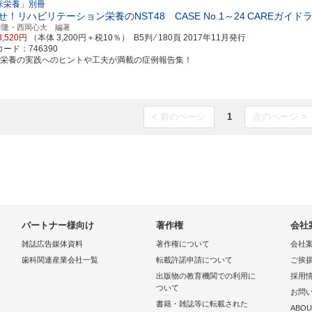
床栄養」別冊
せ！リハビリテーション栄養のNST48 CASE No.1～24
CAREガイド
秀隆・西岡心大 編著
3,520円
（本体 3,200円＋税10％） B5判 ⁄ 180頁
2017年11月発行
ード：746390
ハ栄養の実践へのヒントや工夫が満載の症例報告集！
< 前のページ
1
次のページ >
パートナー様向け
著作権
会社
雑誌広告媒体資料
著作権について
会社
歯科関連産業会社一覧
転載許諾申請について
ご挨
出版物の教育機関での利用に
採用
ついて
お問
書籍・雑誌等に転載された
ABOU