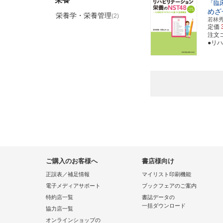
「臨
めざ
栄養学・栄養管理
(2)
若林
定価
注文コ
●リ
ご購入のお客様へ
書店様向け
正誤表／補足情報
マイリスト印刷機能
電子メディアサポート
ブックフェアのご案内
特約店一覧
書誌データの
一括ダウンロード
協力店一覧
オンラインショップの