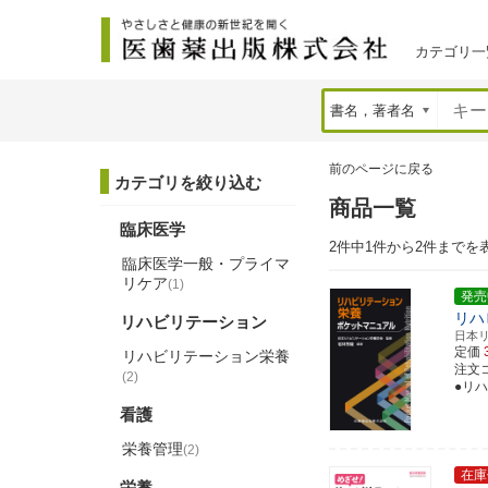
カテゴリ一
前のページに戻る
カテゴリを絞り込む
商品一覧
臨床医学
2件中1件から2件までを
臨床医学一般・プライマ
リケア
(1)
発売
リハ
リハビリテーション
日本
定価
リハビリテーション栄養
注文コー
(2)
●リ
看護
栄養管理
(2)
在庫
栄養