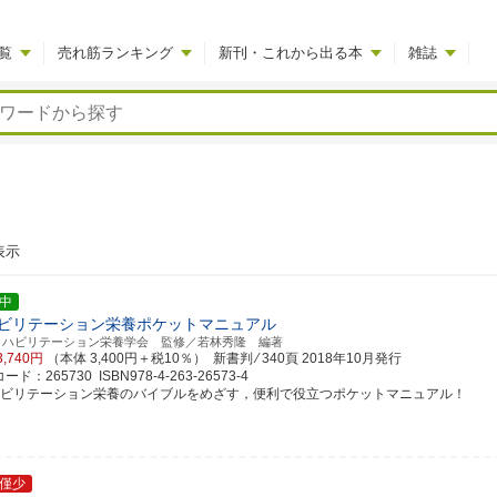
覧
売れ筋ランキング
新刊・これから出る本
雑誌
表示
中
ビリテーション栄養ポケットマニュアル
リハビリテーション栄養学会 監修／若林秀隆 編著
3,740円
（本体 3,400円＋税10％） 新書判 ⁄ 340頁
2018年10月発行
ド：265730 ISBN978-4-263-26573-4
ハビリテーション栄養のバイブルをめざす，便利で役立つポケットマニュアル！
僅少