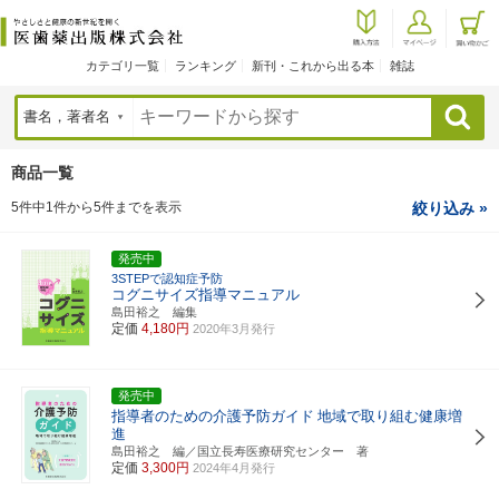
カテゴリ一覧
ランキング
新刊・これから出る本
雑誌
検索
商品一覧
5件中1件から5件までを表示
絞り込み »
発売中
3STEPで認知症予防
コグニサイズ指導マニュアル
島田裕之 編集
定価
4,180円
2020年3月発行
発売中
指導者のための介護予防ガイド
地域で取り組む健康増
進
島田裕之 編／国立長寿医療研究センター 著
定価
3,300円
2024年4月発行