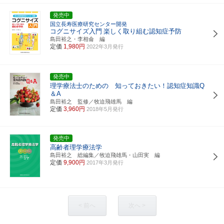
発売中
国立長寿医療研究センター開発
コグニサイズ入門
楽しく取り組む認知症予防
島田裕之・李相侖 編
定価
1,980円
2022年3月発行
発売中
理学療法士のための 知っておきたい！認知症知識Q
＆A
島田裕之 監修／牧迫飛雄馬 編
定価
3,960円
2018年5月発行
発売中
高齢者理学療法学
島田裕之 総編集／牧迫飛雄馬・山田実 編
定価
9,900円
2017年3月発行
< 前へ
次へ >