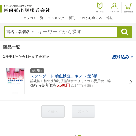
カテゴリ一覧
ランキング
新刊・これから出る本
雑誌
検索
商品一覧
1件中1件から1件までを表示
絞り込み »
品切れ
スタンダード
輸血検査テキスト
第3版
認定輸血検査技師制度協議会カリキュラム委員会 編
発行時参考価格
5,600円
2017年9月発行
< 前へ
次へ >