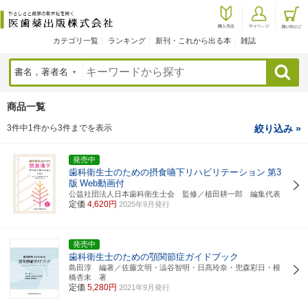
カテゴリ一覧
ランキング
新刊・これから出る本
雑誌
検索
商品一覧
3件中1件から3件までを表示
絞り込み »
発売中
歯科衛生士のための摂食嚥下リハビリテーション
第3
版
Web動画付
公益社団法人日本歯科衛生士会 監修／植田耕一郎 編集代表
定価
4,620円
2025年9月発行
発売中
歯科衛生士のための顎関節症ガイドブック
島田淳 編著／佐藤文明・澁谷智明・日髙玲奈・兜森彩日・根
橋杏未 著
定価
5,280円
2021年9月発行