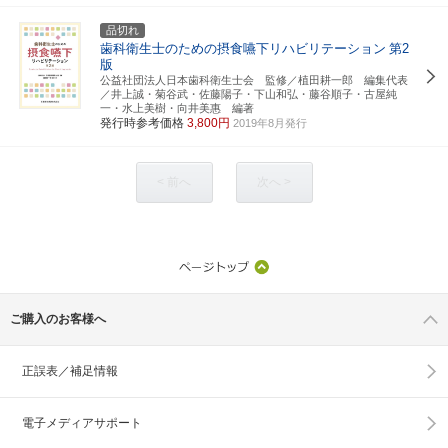
品切れ
歯科衛生士のための摂食嚥下リハビリテーション
第2
版
公益社団法人日本歯科衛生士会 監修／植田耕一郎 編集代表
／井上誠・菊谷武・佐藤陽子・下山和弘・藤谷順子・古屋純
一・水上美樹・向井美惠 編著
発行時参考価格
3,800円
2019年8月発行
< 前へ
次へ >
ご購入のお客様へ
正誤表／補足情報
電子メディアサポート