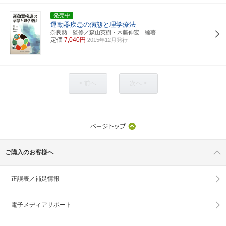
発売中
運動器疾患の病態と理学療法
奈良勲 監修／森山英樹・木藤伸宏 編著
定価
7,040円
2015年12月発行
< 前へ
次へ >
ご購入のお客様へ
正誤表／補足情報
電子メディアサポート