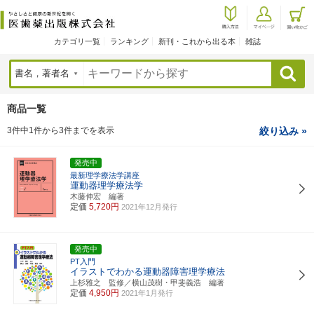
カテゴリ一覧
ランキング
新刊・これから出る本
雑誌
検索
商品一覧
3件中1件から3件までを表示
絞り込み »
発売中
最新理学療法学講座
運動器理学療法学
木藤伸宏 編著
定価
5,720円
2021年12月発行
発売中
PT入門
イラストでわかる運動器障害理学療法
上杉雅之 監修／横山茂樹・甲斐義浩 編著
定価
4,950円
2021年1月発行