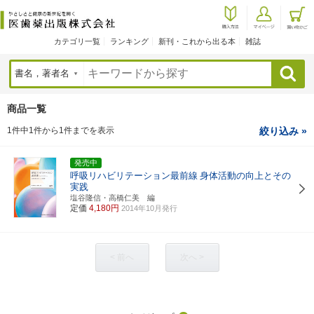
カテゴリ一覧
ランキング
新刊・これから出る本
雑誌
検索
商品一覧
1件中1件から1件までを表示
絞り込み »
発売中
呼吸リハビリテーション最前線
身体活動の向上とその
実践
塩谷隆信・高橋仁美 編
定価
4,180円
2014年10月発行
< 前へ
次へ >