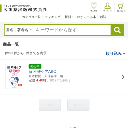
カテゴリ一覧
ランキング
新刊・これから出る本
雑誌
検索
商品一覧
1件中1件から1件までを表示
絞り込み »
発売中
新 不妊ケアABC
鈴木秋悦・久保春海 編
定価
4,400円
2019年3月発行
< 前へ
次へ >