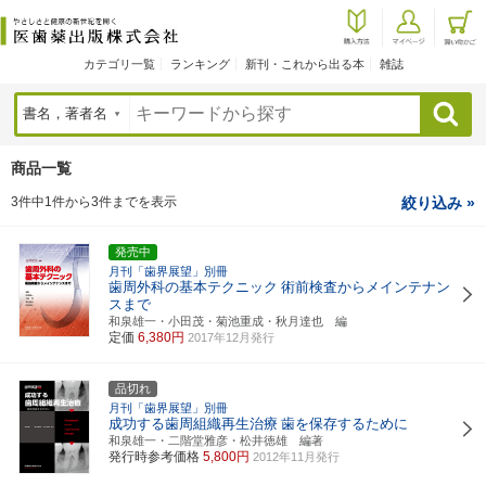
カテゴリ一覧
ランキング
新刊・これから出る本
雑誌
検索
商品一覧
3件中1件から3件までを表示
絞り込み »
発売中
月刊「歯界展望」別冊
歯周外科の基本テクニック
術前検査からメインテナン
スまで
和泉雄一・小田茂・菊池重成・秋月達也 編
定価
6,380円
2017年12月発行
品切れ
月刊「歯界展望」別冊
成功する歯周組織再生治療
歯を保存するために
和泉雄一・二階堂雅彦・松井徳雄 編著
発行時参考価格
5,800円
2012年11月発行