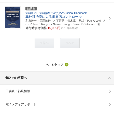
品切れ
歯科医師・歯科衛生士のためのClinical Handbook
非外科治療による歯周病コントロール
和泉雄一・長澤敏行・木下淳博・青木章 監訳／Paul A.Levi，J
r.・Robert J.Rudy・Y.Natalie Jeong・Daniel K.Coleman 著
発行時参考価格
10,000円
2018年6月発行
< 前へ
次へ >
ご購入のお客様へ
正誤表／補足情報
電子メディアサポート