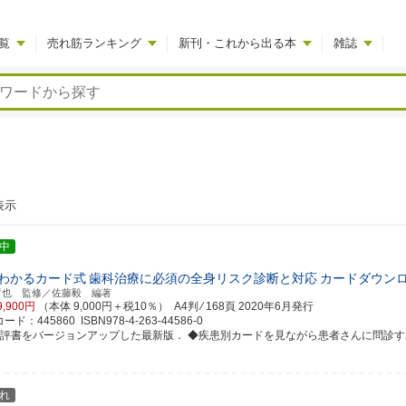
覧
売れ筋ランキング
新刊・これから出る本
雑誌
表示
中
わかるカード式
歯科治療に必須の全身リスク診断と対応
カードダウン
哲也 監修／佐藤毅 編著
9,900円
（本体 9,000円＋税10％） A4判 ⁄ 168頁
2020年6月発行
ド：445860 ISBN978-4-263-44586-0
好評書をバージョンアップした最新版． ◆疾患別カードを見ながら患者さんに問診すれば，
れ