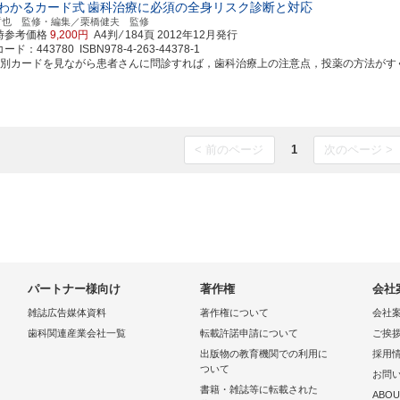
わかるカード式
歯科治療に必須の全身リスク診断と対応
哲也 監修・編集／栗橋健夫 監修
時参考価格
9,200円
A4判 ⁄ 184頁
2012年12月発行
ド：443780 ISBN978-4-263-44378-1
患別カードを見ながら患者さんに問診すれば，歯科治療上の注意点，投薬の方法がす
< 前のページ
1
次のページ >
パートナー様向け
著作権
会社
雑誌広告媒体資料
著作権について
会社
歯科関連産業会社一覧
転載許諾申請について
ご挨
出版物の教育機関での利用に
採用
ついて
お問
書籍・雑誌等に転載された
ABOU