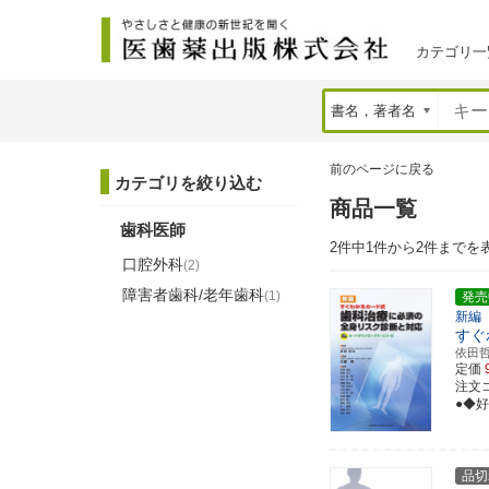
カテゴリ一
前のページに戻る
カテゴリを絞り込む
商品一覧
歯科医師
2件中1件から2件までを
口腔外科
(2)
障害者歯科/老年歯科
(1)
発売
新編
すぐ
依田
定価
注文コー
●◆
品切