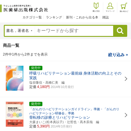
カテゴリ一覧
ランキング
新刊・これから出る本
雑誌
検索
商品一覧
2件中1件から2件までを表示
絞り込み »
発売中
呼吸リハビリテーション最前線
身体活動の向上とその
実践
塩谷隆信・高橋仁美 編
定価
4,180円
2014年10月発行
発売中
「がんのリハビリテーションガイドライン」準拠・「がんのリ
ハビリテーション研修会」準拠
骨転移の診療とリハビリテーション
大森まいこ(松本真以子)・辻哲也・髙木辰哉 編
定価
5,390円
2014年3月発行