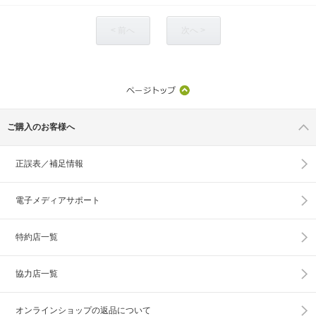
< 前へ
次へ >
ご購入のお客様へ
正誤表／補足情報
電子メディアサポート
特約店一覧
協力店一覧
オンラインショップの
返品について