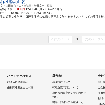
歯科生理学
第6版
俊文・山田好秋・二ノ宮裕三・岩田幸一 編著
時参考価格
10,000円
B5判 ⁄ 460頁
2014年2月発行
ド：456680 ISBN978-4-263-45668-2
学生に必要な生理学・口腔生理学の知識を効率よく学べるテキストとしての評価を確立した
< 前のページ
1
次のページ >
パートナー様向け
著作権
会社
雑誌広告媒体資料
著作権について
会社
歯科関連産業会社一覧
転載許諾申請について
ご挨
出版物の教育機関での利用に
採用
ついて
お問
書籍・雑誌等に転載された
ABOU