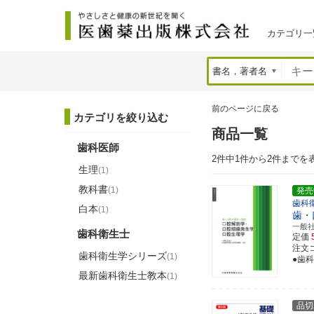
カテゴリ一
前のページに戻る
カテゴリを絞り込む
商品一覧
歯科医師
2件中1件から2件までを
生理
(1)
教科書
(1)
発売
歯科
白本
(1)
歯・
一般
歯科衛生士
定価
注文コー
歯科衛生学シリーズ
(1)
●歯
最新歯科衛生士教本
(1)
品切