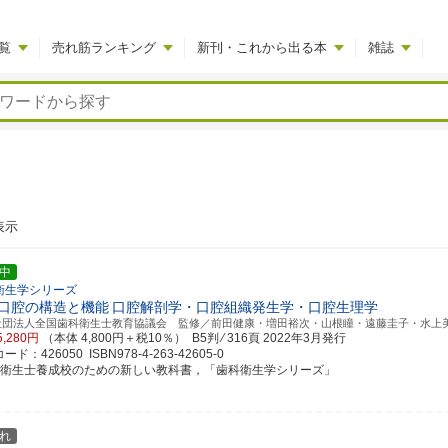
覧
売れ筋ランキング
新刊・これから出る本
雑誌
表示
中
衛生学シリーズ
口腔の構造と機能
口腔解剖学・口腔組織発生学・口腔生理学
社団法人全国歯科衛生士教育協議会 監修／前田健康・増田裕次・山根瞳・遠藤圭子・水上
5,280円
（本体 4,800円＋税10％） B5判 ⁄ 316頁
2022年3月発行
ド：426050 ISBN978-4-263-42605-0
科衛生士養成校のための新しい教科書，「歯科衛生学シリーズ」
れ