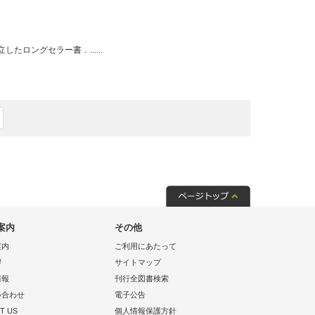
ロングセラー書．......
案内
その他
案内
ご利用にあたって
拶
サイトマップ
情報
刊行全図書検索
い合わせ
電子公告
T US
個人情報保護方針