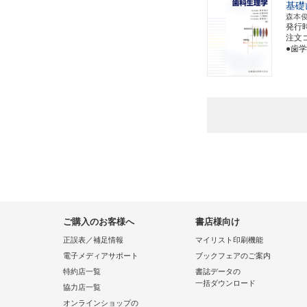
基礎
森本
発行
注文コー
●歯
ご購入のお客様へ
書店様向け
正誤表／補足情報
マイリスト印刷機能
電子メディアサポート
ブックフェアのご案内
特約店一覧
書誌データの
一括ダウンロード
協力店一覧
オンラインショップの