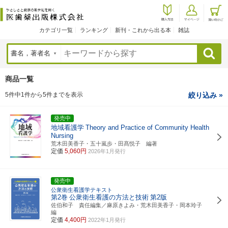
カテゴリ一覧
ランキング
新刊・これから出る本
雑誌
検索
商品一覧
5件中1件から5件までを表示
絞り込み »
発売中
地域看護学
Theory and Practice of Community Health
Nursing
荒木田美香子・五十嵐歩・田髙悦子 編著
定価
5,060円
2026年1月発行
発売中
公衆衛生看護学テキスト
第2巻
公衆衛生看護の方法と技術
第2版
佐伯和子 責任編集／麻原きよみ・荒木田美香子・岡本玲子
編
定価
4,400円
2022年1月発行