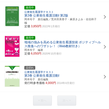
発売中
公衆衛生看護学テキスト
第3巻
公衆衛生看護活動I
第2版
岡本玲子 責任編集／荒木田美香子・麻原きよみ・佐伯和子
編
定価
3,850円
2022年1月発行
発売中
地域の強みを高める公衆衛生看護技術
ポジティブヘル
ス推進へのワザトレ！（Web教材付き）
岡本玲子 編著
定価
6,050円
2020年10月発行
品切れ
公衆衛生看護学テキスト
第3巻
公衆衛生看護活動I
岡本玲子 責任編集
発行時参考価格
4,000円
2014年4月発行
< 前へ
次へ >