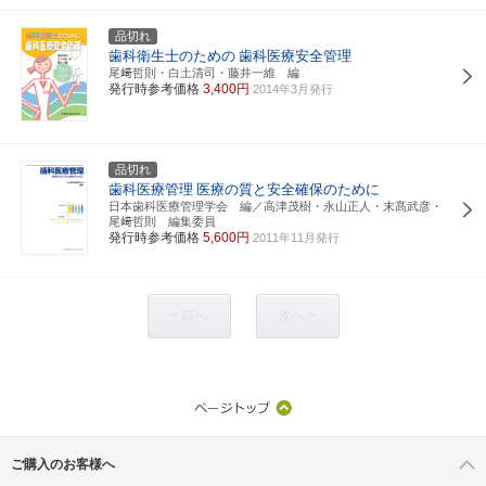
品切れ
歯科衛生士のための
歯科医療安全管理
尾﨑哲則・白土清司・藤井一維 編
発行時参考価格
3,400円
2014年3月発行
品切れ
歯科医療管理
医療の質と安全確保のために
日本歯科医療管理学会 編／高津茂樹・永山正人・末髙武彦・
尾﨑哲則 編集委員
発行時参考価格
5,600円
2011年11月発行
< 前へ
次へ >
ご購入のお客様へ