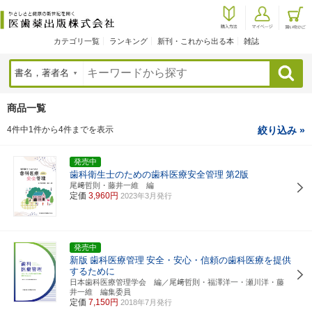
カテゴリ一覧
ランキング
新刊・これから出る本
雑誌
検索
商品一覧
4件中1件から4件までを表示
絞り込み »
発売中
歯科衛生士のための歯科医療安全管理
第2版
尾﨑哲則・藤井一維 編
定価
3,960円
2023年3月発行
発売中
新版
歯科医療管理
安全・安心・信頼の歯科医療を提供
するために
日本歯科医療管理学会 編／尾﨑哲則・福澤洋一・瀬川洋・藤
井一維 編集委員
定価
7,150円
2018年7月発行