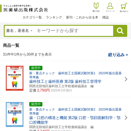
カテゴリ一覧
ランキング
新刊・これから出る本
雑誌
検索
商品一覧
31件中1件から30件までを表示
絞り込み »
発売中
新・要点チェック 歯科技工士国家試験対策1 2023年版出題基
準準拠
歯科技工と歯科医療
第2版
歯科技工管理学
関西北陸地区歯科技工士学校連絡協議会 編
定価
2,750円
2025年3月発行
発売中
新・要点チェック 歯科技工士国家試験対策2 2023年版出題基
準準拠
歯・口腔の構造と機能
第2版
口腔・顎顔面解剖学・顎
口腔機能学
関西北陸地区歯科技工士学校連絡協議会 編