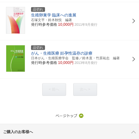
品切れ
生殖卵巣学
臨床への進展
石塚文平・鈴木秋悦 編著
発行時参考価格
10,000円
2011年9月発行
品切れ
がん・生殖医療
妊孕性温存の診療
日本がん・生殖医療学会 監修／鈴木直・竹原祐志 編著
発行時参考価格
10,000円
2013年8月発行
< 前へ
次へ >
ご購入のお客様へ