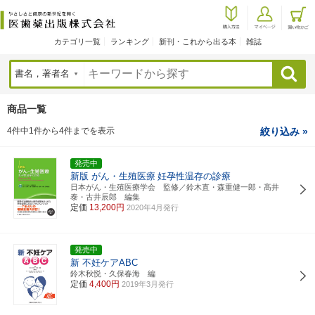
カテゴリ一覧
ランキング
新刊・これから出る本
雑誌
検索
商品一覧
4件中1件から4件までを表示
絞り込み »
発売中
新版 がん・生殖医療
妊孕性温存の診療
日本がん・生殖医療学会 監修／鈴木直・森重健一郎・髙井
泰・古井辰郎 編集
定価
13,200円
2020年4月発行
発売中
新 不妊ケアABC
鈴木秋悦・久保春海 編
定価
4,400円
2019年3月発行