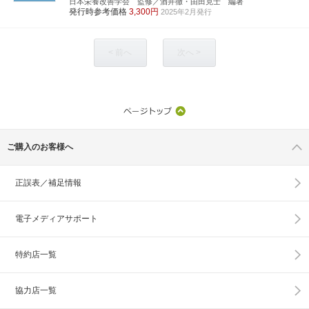
日本栄養改善学会 監修／酒井徹・由田克士 編著
発行時参考価格
3,300円
2025年2月発行
< 前へ
次へ >
ご購入のお客様へ
正誤表／補足情報
電子メディアサポート
特約店一覧
協力店一覧