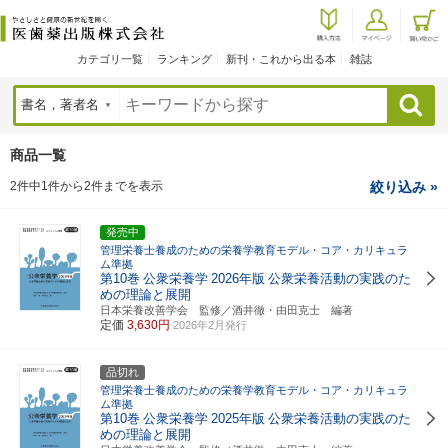
カテゴリ一覧
ランキング
新刊・これから出る本
雑誌
検索
商品一覧
2件中1件から2件までを表示
絞り込み »
発売中
管理栄養士養成のための栄養学教育モデル・コア・カリキュラ
ム準拠
第10巻
公衆栄養学
2026年版
公衆栄養活動の実践のた
めの理論と展開
日本栄養改善学会 監修／酒井徹・由田克士 編著
定価
3,630円
2026年2月発行
品切れ
管理栄養士養成のための栄養学教育モデル・コア・カリキュラ
ム準拠
第10巻
公衆栄養学
2025年版
公衆栄養活動の実践のた
めの理論と展開