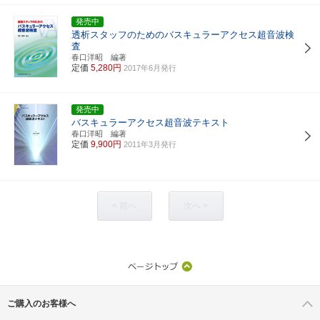
発売中
透析スタッフのためのバスキュラーアクセス超音波検
査
春口洋昭 編著
定価
5,280円
2017年6月発行
発売中
バスキュラーアクセス超音波テキスト
春口洋昭 編著
定価
9,900円
2011年3月発行
< 前へ
次へ >
ご購入のお客様へ