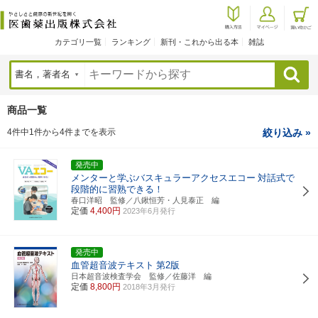
カテゴリ一覧
ランキング
新刊・これから出る本
雑誌
検索
商品一覧
4件中1件から4件までを表示
絞り込み »
発売中
メンターと学ぶバスキュラーアクセスエコー
対話式で
段階的に習熟できる！
春口洋昭 監修／八鍬恒芳・人見泰正 編
定価
4,400円
2023年6月発行
発売中
血管超音波テキスト
第2版
日本超音波検査学会 監修／佐藤洋 編
定価
8,800円
2018年3月発行