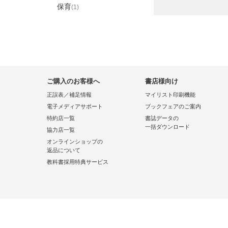
保育
(1)
ご購入のお客様へ
書店様向け
正誤表／補足情報
マイリスト印刷機能
電子メディアサポート
ブックフェアのご案内
特約店一覧
書誌データの
一括ダウンロード
協力店一覧
オンラインショップの
返品について
教科書採用特典サービス