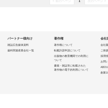
< 前のページ
1
次のページ >
パートナー様向け
著作権
会社
雑誌広告媒体資料
著作権について
会社
歯科関連産業会社一覧
転載許諾申請について
ご挨
出版物の教育機関での利用に
採用
ついて
お問
書籍・雑誌等に転載された
ABOU
著作物の電子的利用について
創業1