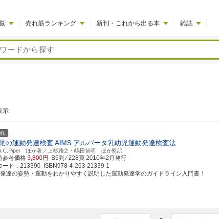
覧
売れ筋ランキング
新刊・これから出る本
雑誌
表示
れ
児の運動発達検査
AIMS アルバータ乳幼児運動発達検査法
tha C.Piper ほか著／上杉雅之・嶋田智明 ほか監訳
時参考価格
3,800円
B5判 ⁄ 228頁
2010年2月発行
ド：213390 ISBN978-4-263-21339-1
動発達の姿勢・運動をわかりやすく説明した運動発達学のガイドライン入門書！