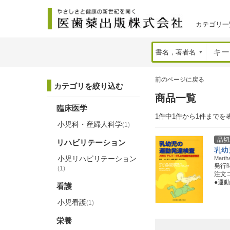
カテゴリ一
前のページに戻る
カテゴリを絞り込む
商品一覧
臨床医学
1件中1件から1件までを
小児科・産婦人科学
(1)
品切
リハビリテーション
乳幼
小児リハビリテーション
Mar
発行
(1)
注文コー
●運
看護
小児看護
(1)
栄養