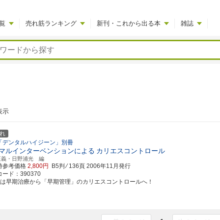
覧
売れ筋ランキング
新刊・これから出る本
雑誌
表示
れ
「デンタルハイジーン」別冊
マルインターベンションによる
カリエスコントロール
正義・日野浦光 編
時参考価格
2,800円
B5判 ⁄ 136頁
2006年11月発行
ード：390370
代は早期治療から「早期管理」のカリエスコントロールへ！