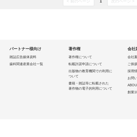
< 前のページ
1
次のページ >
パートナー様向け
著作権
会社
雑誌広告媒体資料
著作権について
会社
歯科関連産業会社一覧
転載許諾申請について
ご挨
出版物の教育機関での利用に
採用
ついて
お問
書籍・雑誌等に転載された
ABOU
著作物の電子的利用について
創業1