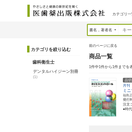
カテゴリ一
前のページに戻る
カテゴリを絞り込む
商品一覧
歯科衛生士
1件中1件から1件までを
デンタルハイジーン別冊
(1)
品切
月刊
ミニ
福島
発行
注文コ
●時