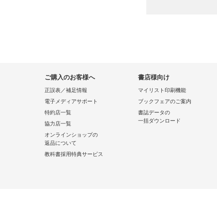
ご購入のお客様へ
書店様向け
正誤表／補足情報
マイリスト印刷機能
電子メディアサポート
ブックフェアのご案内
特約店一覧
書誌データの
一括ダウンロード
協力店一覧
オンラインショップの
返品について
教科書採用特典サービス