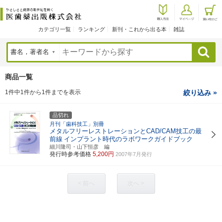
カテゴリ一覧
ランキング
新刊・これから出る本
雑誌
検索
商品一覧
1件中1件から1件までを表示
絞り込み »
品切れ
月刊「歯科技工」別冊
メタルフリーレストレーションとCAD/CAM技工の最
前線
インプラント時代のラボワークガイドブック
細川隆司・山下恒彦 編
発行時参考価格
5,200円
2007年7月発行
< 前へ
次へ >