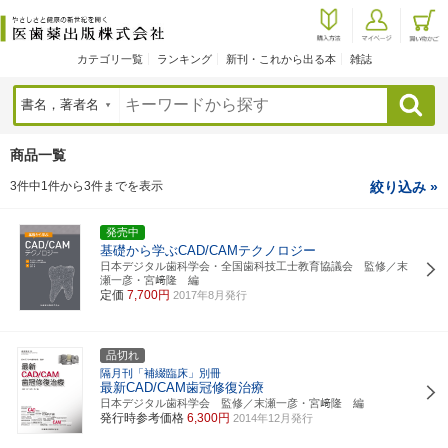
カテゴリ一覧
ランキング
新刊・これから出る本
雑誌
検索
商品一覧
3件中1件から3件までを表示
絞り込み »
発売中
基礎から学ぶCAD/CAMテクノロジー
日本デジタル歯科学会・全国歯科技工士教育協議会 監修／末
瀬一彦・宮﨑隆 編
定価
7,700円
2017年8月発行
品切れ
隔月刊「補綴臨床」別冊
最新CAD/CAM歯冠修復治療
日本デジタル歯科学会 監修／末瀬一彦・宮﨑隆 編
発行時参考価格
6,300円
2014年12月発行