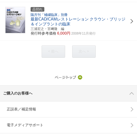
品切れ
隔月刊「補綴臨床」別冊
最新CAD/CAMレストレーション
クラウン・ブリッジ
＆インプラントの臨床
三浦宏之・宮﨑隆 編
発行時参考価格
6,000円
2008年11月発行
< 前へ
次へ >
ご購入のお客様へ
正誤表／補足情報
電子メディアサポート