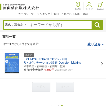
カテゴリ一覧
ランキング
新刊・これから出る本
雑誌
検索
商品一覧
1件中1件から1件までを表示
絞り込み »
品切れ
「CLINICAL REHABILITATION」別冊
リハビリテーション診療 Decision Making
米本恭三・石神重信・石田暉 監修
発行時参考価格
4,500円
2008年5月発行
< 前へ
次へ >