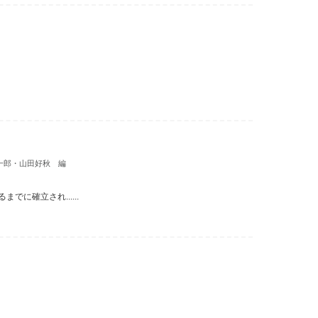
一郎・山田好秋 編
に確立され......