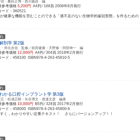
吉信・桑田正博・西川義昌 編
時参考価格
5,200円
A4判 ⁄ 168頁
2008年8月発行
ード：360521
体が健康な機能を営むことのできる「過不足のない生物学的歯冠形態」を作るための，歯科
れ
解剖学
第2版
稔・井出吉信 監修／前田健康・天野修・阿部伸一 編
時参考価格
12,000円
A4判 ⁄ 304頁
2018年2月発行
ド：458100 ISBN978-4-263-45810-5
れ
わかる口腔インプラント学
第3版
安正・松浦正朗・矢谷博文・渡邉文彦 編著
時参考価格
10,000円
B5判 ⁄ 328頁
2017年2月発行
ド：458000 ISBN978-4-263-45800-6
やすく，わかりやすい定番テキスト！ さらにバージョンアップ！！
れ