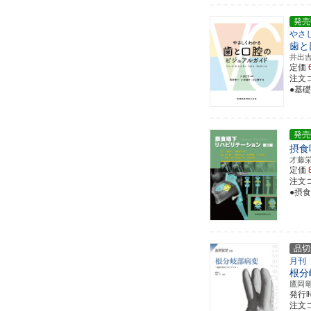
発売
やさ
歯と
井出
定価
注文コー
●基
発売
摂食
才藤
定価
注文コー
●摂
品切
月刊
根分
鷹岡
発行
注文コ