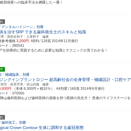
分岐部病変への臨床手法を網羅した一冊！
れ
「デンタルハイジーン」別冊
病を治すSRP
できる歯科衛生士のスキルと知識
幸博・貴島佐和子・土屋和子 編著
時参考価格
3,200円
AB判 ⁄ 128頁
2014年11月発行
ード：390541
SRP”を効果的に実践するために必要な知識とテクニックが見てわかる！
中
刊「補綴臨床」別冊
ジングインプラントロジー
超高齢社会の全身管理・補綴設計・口腔ケア
木裕芳・萩原芳幸・米山武義 編著
6,930円
（本体 6,300円＋税10％） A4判変 ⁄ 160頁
2014年6月発行
ード：370560
筆陣は歯科医師および歯科医師の資格を持つ医師の先生方！ 患者のライフステージを見据え
れ
「歯科技工」別冊
ogical Crown Contour
生体に調和する歯冠形態