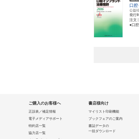
口腔
公益
発行
注文コー
●口
ご購入のお客様へ
書店様向け
正誤表／補足情報
マイリスト印刷機能
電子メディアサポート
ブックフェアのご案内
特約店一覧
書誌データの
一括ダウンロード
協力店一覧