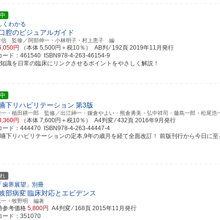
中
しくわかる
口腔のビジュアルガイド
吉信 監修／阿部伸一・小林明子・村上恵子 編
6,050円
（本体 5,500円＋税10％） AB判 ⁄ 192頁
2019年11月発行
ド：461540 ISBN978-4-263-46154-9
礎知識を日常の臨床にリンクさせるポイントをやさしく解説！
中
嚥下リハビリテーション
第3版
栄一・植田耕一郎 監修／出江紳一・鎌倉やよい・熊倉勇美・弘中祥司・藤島一郎・松尾浩
8,360円
（本体 7,600円＋税10％） A4判変 ⁄ 432頁
2016年9月発行
ド：444470 ISBN978-4-263-44447-4
食嚥下リハビリテーションの定本,9年の歳月を経て全面改訂！ 前版刊行から今日に至るまで
れ
「歯界展望」別冊
岐部病変
臨床対応とエビデンス
竜一・牧野明 編著
時参考価格
5,800円
A4判変 ⁄ 168頁
2015年11月発行
ード：351070