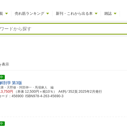
覧
売れ筋ランキング
新刊・これから出る本
雑誌
を表示
中
解剖学
第3版
健康・天野修・阿部伸一・馬場麻人 編
13,750円
（本体 12,500円＋税10％） A4判 ⁄ 352頁
2025年2月発行
ド：456900 ISBN978-4-263-45690-3
中