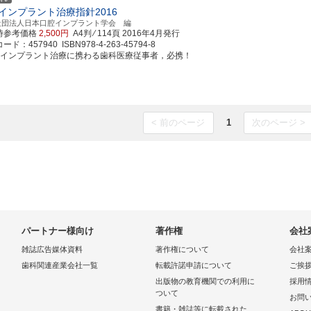
インプラント治療指針2016
社団法人日本口腔インプラント学会 編
時参考価格
2,500円
A4判 ⁄ 114頁
2016年4月発行
ド：457940 ISBN978-4-263-45794-8
腔インプラント治療に携わる歯科医療従事者，必携！
< 前のページ
1
次のページ >
パートナー様向け
著作権
会社
雑誌広告媒体資料
著作権について
会社
歯科関連産業会社一覧
転載許諾申請について
ご挨
出版物の教育機関での利用に
採用
ついて
お問
書籍・雑誌等に転載された