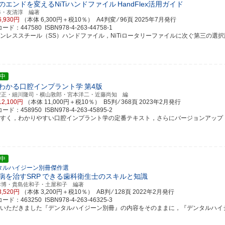
のエンドを変えるNiTiハンドファイル
HandFlex活用ガイド
修・友清淳 編著
6,930円
（本体 6,300円＋税10％） A4判変 ⁄ 96頁
2025年7月発行
ド：447580 ISBN978-4-263-44758-1
ンレススチール（SS）ハンドファイル，NiTiロータリーファイルに次ぐ第三の選択肢 保険
中
わかる口腔インプラント学
第4版
安正・細川隆司・横山敦郎・宮本洋二・近藤尚知 編
12,100円
（本体 11,000円＋税10％） B5判 ⁄ 368頁
2023年2月発行
ド：458950 ISBN978-4-263-45895-2
やすく，わかりやすい口腔インプラント学の定番テキスト，さらにバージョンアップ．CAD/
中
タルハイジーン別冊傑作選
病を治すSRP
できる歯科衛生士のスキルと知識
幸博・貴島佐和子・土屋和子 編著
3,520円
（本体 3,200円＋税10％） AB判 ⁄ 128頁
2022年2月発行
ド：463250 ISBN978-4-263-46325-3
評いただきました『デンタルハイジーン別冊』の内容をそのままに，『デンタルハイジーン