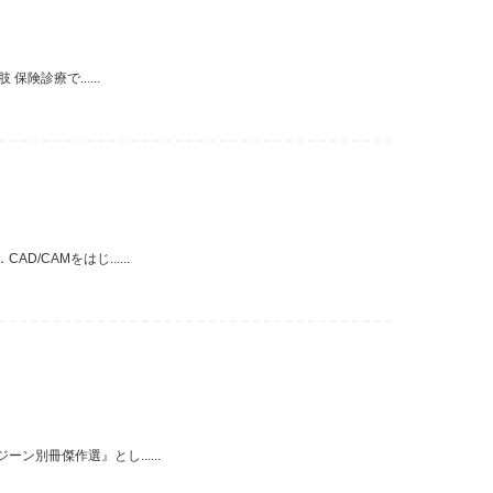
診療で......
CAMをはじ......
別冊傑作選』とし......