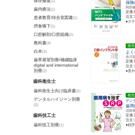
保存修復
(1)
保険
阿部
歯内療法
(1)
定価
注文コー
患者教育/待合室図書
(1)
●ステ
摂食嚥下
(1)
口腔解剖/口腔組織
(2)
教科書
(4)
発売
白本
(3)
よく
赤川
歯界展望別冊/補綴臨床
定価
digital and international
注文コー
別冊
(2)
●見
歯科衛生士
歯科衛生士向け臨床書
(2)
発売
デンタルハイジーン別冊
デン
(2)
歯周
沼部
歯科技工士
定価
注文コー
歯科技工別冊
●好
(1)