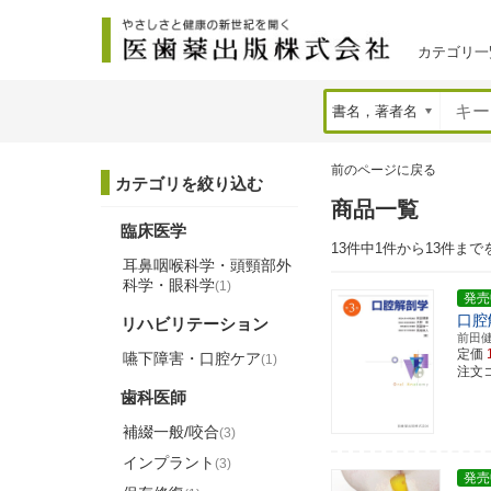
カテゴリ一
前のページに戻る
カテゴリを絞り込む
商品一覧
臨床医学
13件中1件から13件まで
耳鼻咽喉科学・頭頸部外
科学・眼科学
(1)
発売
口腔
リハビリテーション
前田
定価
嚥下障害・口腔ケア
(1)
注文コー
歯科医師
補綴一般/咬合
(3)
インプラント
(3)
発売