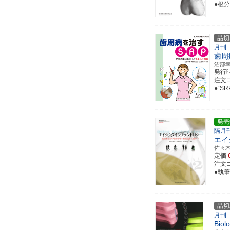
●根
品切
月刊
歯周
沼部
発行
注文コ
●“
発売
隔月
エイ
佐々
定価
注文コ
●執
品切
月刊
Biol