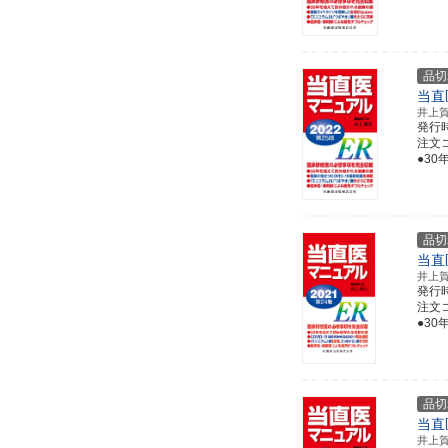
品切
当直
井上
発行
注文コー
●30
品切
当直
井上
発行
注文コー
●30
品切
当直
井上