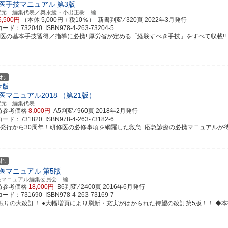
医手技マニュアル
第3版
賀元 編集代表／奥永綾・小出正樹 編
5,500円
（本体 5,000円＋税10％） 新書判変 ⁄ 320頁
2022年3月発行
ド：732040 ISBN978-4-263-73204-5
修医の基本手技習得／指導に必携! 厚労省が定める「経験すべき手技」をすべて収載!!
れ
ク版
医マニュアル2018
（第21版）
賀元 編集代表
時参考価格
8,000円
A5判変 ⁄ 960頁
2018年2月発行
ド：731820 ISBN978-4-263-73182-6
版発行から30周年！研修医の必修事項を網羅した救急･応急診療の必携マニュアルが待望の
れ
医マニュアル
第5版
医マニュアル編集委員会 編
時参考価格
18,000円
B6判変 ⁄ 2400頁
2016年6月発行
ド：731690 ISBN978-4-263-73169-7
振りの大改訂！ ●大幅増頁により刷新・充実がはかられた待望の改訂第5版！！ ◆本書の電