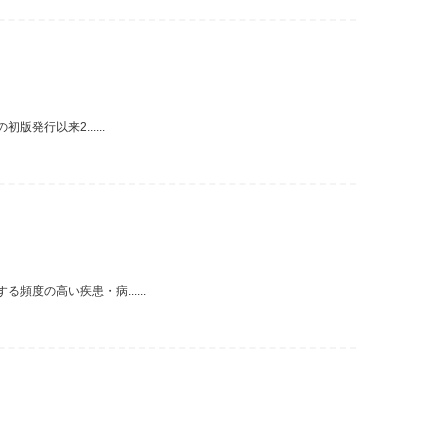
発行以来2......
度の高い疾患・病......