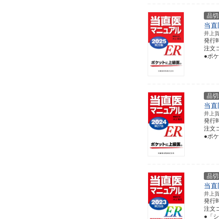
品切
当直
井上
発行
注文コー
●ポ
品切
当直
井上
発行
注文コー
●ポ
品切
当直
井上
発行
注文コー
●「