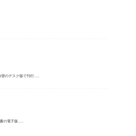
デスク版で刊行......
子版......