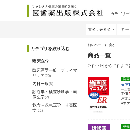
カテゴリ一
前のページに戻る
カテゴリを絞り込む
商品一覧
臨床医学
24件中1件から24件まで
臨床医学一般・プライマ
リケア
(20)
発売
内科一般
(6)
当直
井上
診断学・検査診断学・画
定価
像医学
(2)
注文コー
●ポ
救命－救急医学・災害医
学
(11)
発売