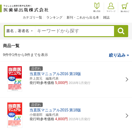
カテゴリ一覧
ランキング
新刊・これから出る本
雑誌
検索
商品一覧
9件中1件から9件までを表示
絞り込み »
品切れ
当直医マニュアル2016
第19版
井上賀元 編集代表
発行時参考価格
5,000円
2016年1月発行
品切れ
当直医マニュアル2015
第18版
小畑達郎 編集代表
発行時参考価格
4,800円
2015年1月発行