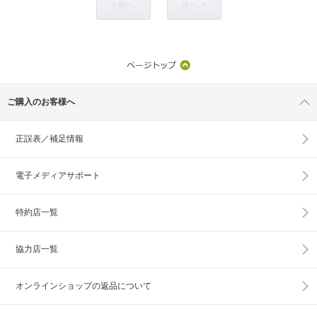
< 前へ
次へ >
ご購入のお客様へ
正誤表／補足情報
電子メディアサポート
特約店一覧
協力店一覧
オンラインショップの
返品について