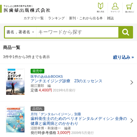
カテゴリ一覧
ランキング
新刊・これから出る本
雑誌
検索
商品一覧
3件中1件から3件までを表示
絞り込み »
発売中
医学のあゆみBOOKS
アンチエイジング診療 23のエッセンス
堀江重郎 編
定価
4,400円
2019年6月発行
品切れ
月刊「デンタルハイジーン」別冊
歯科衛生士のためのペリオドンタルメディシン
全身の
健康と歯周病とのかかわり
沼部幸博・和泉雄一 編著
発行時参考価格
3,000円
2009年5月発行