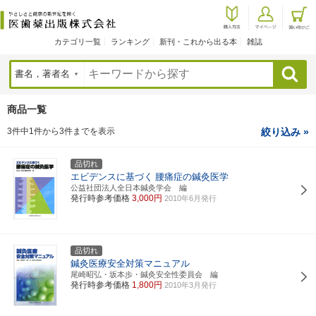
カテゴリ一覧
ランキング
新刊・これから出る本
雑誌
検索
商品一覧
3件中1件から3件までを表示
絞り込み »
品切れ
エビデンスに基づく
腰痛症の鍼灸医学
公益社団法人全日本鍼灸学会 編
発行時参考価格
3,000円
2010年6月発行
品切れ
鍼灸医療安全対策マニュアル
尾崎昭弘・坂本歩・鍼灸安全性委員会 編
発行時参考価格
1,800円
2010年3月発行