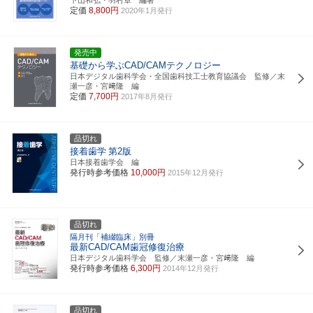
定価
8,800円
2020年1月発行
発売中
基礎から学ぶCAD/CAMテクノロジー
日本デジタル歯科学会・全国歯科技工士教育協議会 監修／末
瀬一彦・宮﨑隆 編
定価
7,700円
2017年8月発行
品切れ
接着歯学
第2版
日本接着歯学会 編
発行時参考価格
10,000円
2015年12月発行
品切れ
隔月刊「補綴臨床」別冊
最新CAD/CAM歯冠修復治療
日本デジタル歯科学会 監修／末瀬一彦・宮﨑隆 編
発行時参考価格
6,300円
2014年12月発行
品切れ