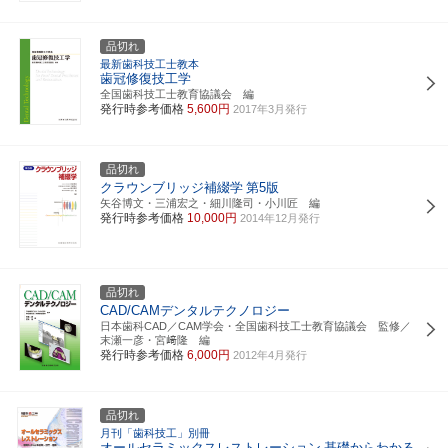
品切れ
最新歯科技工士教本
歯冠修復技工学
全国歯科技工士教育協議会 編
発行時参考価格
5,600円
2017年3月発行
品切れ
クラウンブリッジ補綴学
第5版
矢谷博文・三浦宏之・細川隆司・小川匠 編
発行時参考価格
10,000円
2014年12月発行
品切れ
CAD/CAMデンタルテクノロジー
日本歯科CAD／CAM学会・全国歯科技工士教育協議会 監修／
末瀬一彦・宮﨑隆 編
発行時参考価格
6,000円
2012年4月発行
品切れ
月刊「歯科技工」別冊
オールセラミックスレストレーション
基礎からわかる