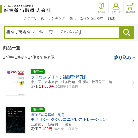
カテゴリ一覧
ランキング
新刊・これから出る本
雑誌
検索
商品一覧
17件中1件から17件までを表示
絞り込み »
発売中
クラウンブリッジ補綴学
第7版
小川匠・木本克彦・近藤尚知・澤瀬隆・松香芳三 編
定価
11,550円
2026年3月発行
発売中
月刊「歯界展望」別冊
モノリシックジルコニアレストレーション
三浦賞子・新谷明一 編著
定価
7,150円
2024年11月発行