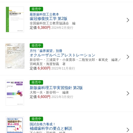
発売中
最新歯科技工士教本
歯冠修復技工学
第2版
全国歯科技工士教育協議会 編
定価
6,380円
2024年2月発行
発売中
月刊「歯界展望」別冊
オクルーザルベニアレストレーション
新谷明一・三浦賞子・小泉寛恭・二瓶智太郎・峯篤史 編著／
宮崎真至・海渡智義 著
定価
6,930円
2022年11月発行
発売中
新版歯科理工学実習指針
第2版
大熊一夫・新谷明一 編著
定価
6,600円
2021年3月発行
発売中
国試合格力養成！
補綴歯科学の要点と解説
下山和弘・羽村章 編著