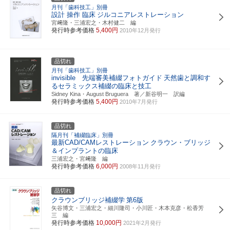
月刊「歯科技工」別冊
設計 操作 臨床
ジルコニアレストレーション
宮﨑隆・三浦宏之・木村健二 編
発行時参考価格
5,400円
2010年12月発行
品切れ
月刊「歯科技工」別冊
invisible 先端審美補綴フォトガイド
天然歯と調和す
るセラミックス補綴の臨床と技工
Sidney Kina・August Bruguera 著／新谷明一 訳編
発行時参考価格
5,400円
2010年7月発行
品切れ
隔月刊「補綴臨床」別冊
最新CAD/CAMレストレーション
クラウン・ブリッジ
＆インプラントの臨床
三浦宏之・宮﨑隆 編
発行時参考価格
6,000円
2008年11月発行
品切れ
クラウンブリッジ補綴学
第6版
矢谷博文・三浦宏之・細川隆司・小川匠・木本克彦・松香芳
三 編
発行時参考価格
10,000円
2021年2月発行