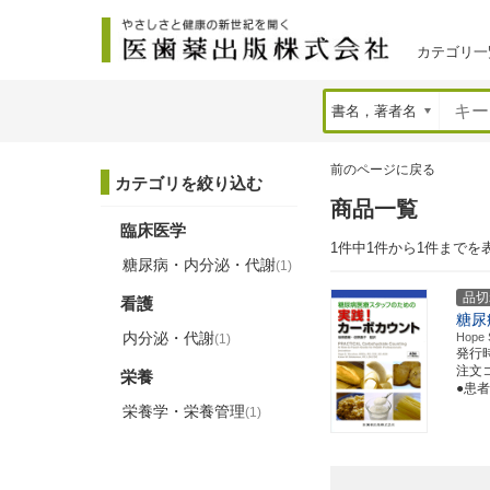
カテゴリ一
前のページに戻る
カテゴリを絞り込む
商品一覧
臨床医学
1件中1件から1件までを
糖尿病・内分泌・代謝
(1)
品切
看護
糖尿
内分泌・代謝
Hope
(1)
発行
注文コー
栄養
●患
栄養学・栄養管理
(1)