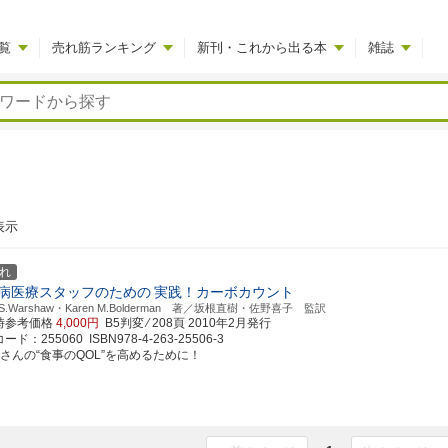
覧
売れ筋ランキング
新刊・これから出る本
雑誌
表示
れ
病医療スタッフのための
実践！カーボカウント
 S.Warshaw・Karen M.Bolderman 著／坂根直樹・佐野喜子 監訳
時参考価格
4,000円
B5判変 ⁄ 208頁
2010年2月発行
ド：255060 ISBN978-4-263-25506-3
者さんの“食事のQOL”を高めるために！