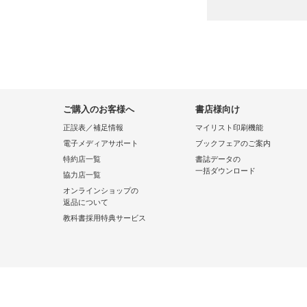
ご購入のお客様へ
書店様向け
正誤表／補足情報
マイリスト印刷機能
電子メディアサポート
ブックフェアのご案内
特約店一覧
書誌データの
一括ダウンロード
協力店一覧
オンラインショップの
返品について
教科書採用特典サービス