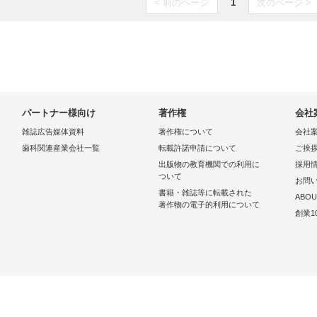
< 前のページ
1
次のページ >
パートナー様向け
著作権
会社
雑誌広告媒体資料
著作権について
会社
歯科関連産業会社一覧
転載許諾申請について
ご挨
出版物の教育機関での利用に
採用
ついて
お問
書籍・雑誌等に転載された
ABOU
著作物の電子的利用について
創業1