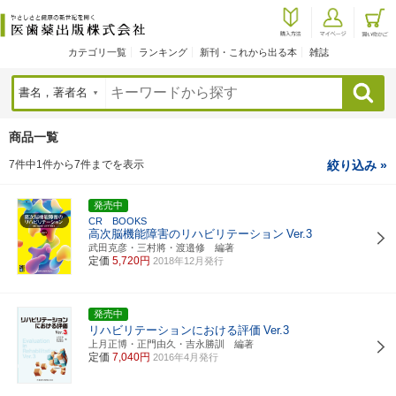
カテゴリ一覧
ランキング
新刊・これから出る本
雑誌
検索
商品一覧
7件中1件から7件までを表示
絞り込み »
発売中
CR BOOKS
高次脳機能障害のリハビリテーション
Ver.3
武田克彦・三村將・渡邉修 編著
定価
5,720円
2018年12月発行
発売中
リハビリテーションにおける評価
Ver.3
上月正博・正門由久・吉永勝訓 編著
定価
7,040円
2016年4月発行