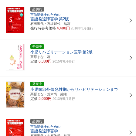
品切れ
言語聴覚士のための
言語発達障害学
第2版
石田宏代・石坂郁代 編著
発行時参考価格
4,400円
2016年3月発行
発売中
小児リハビリテーション医学
第2版
栗原まな 著
定価
6,380円
2015年6月発行
発売中
小児頭部外傷
急性期からリハビリテーションまで
栗原まな・荒木尚 編著
定価
5,060円
2013年5月発行
品切れ
言語聴覚士のための
言語発達障害学
石田宏代・大石敬子 編著