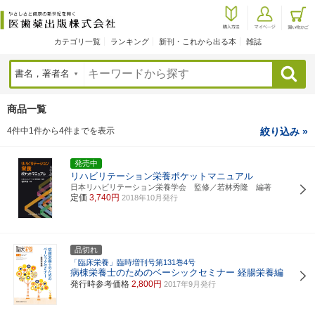
カテゴリ一覧
ランキング
新刊・これから出る本
雑誌
検索
商品一覧
4件中1件から4件までを表示
絞り込み »
発売中
リハビリテーション栄養ポケットマニュアル
日本リハビリテーション栄養学会 監修／若林秀隆 編著
定価
3,740円
2018年10月発行
品切れ
「臨床栄養」臨時増刊号第131巻4号
病棟栄養士のためのベーシックセミナー 経腸栄養編
発行時参考価格
2,800円
2017年9月発行