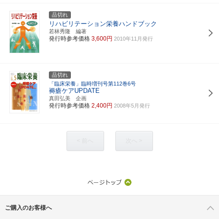
品切れ
リハビリテーション栄養ハンドブック
若林秀隆 編著
発行時参考価格
3,600円
2010年11月発行
品切れ
「臨床栄養」臨時増刊号第112巻6号
褥瘡ケアUPDATE
真田弘美 企画
発行時参考価格
2,400円
2008年5月発行
< 前へ
次へ >
ご購入のお客様へ