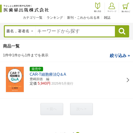
カテゴリ一覧
ランキング
新刊・これから出る本
雑誌
検索
商品一覧
1件中1件から1件までを表示
絞り込み »
発売中
CAR-T細胞療法Q＆A
豊嶋崇徳 編
定価
5,940円
2025年5月発行
< 前へ
次へ >