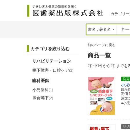
カテゴリ一
前のページに戻る
カテゴリを絞り込む
商品一覧
リハビリテーション
2件中1件から2件までを
嚥下障害・口腔ケア
(2)
発売
歯科医師
小児
小児歯科
田角
(1)
定価
摂食嚥下
(2)
注文コー
●小
品切