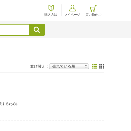
購入方法
マイページ
買い物かご
検索
並び替え：
ために―......