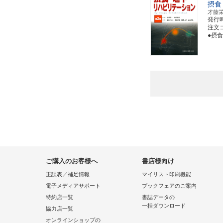
摂食
才藤
発行
注文コー
●摂
ご購入のお客様へ
書店様向け
正誤表／補足情報
マイリスト印刷機能
電子メディアサポート
ブックフェアのご案内
特約店一覧
書誌データの
一括ダウンロード
協力店一覧
オンラインショップの