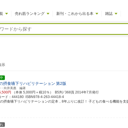
覧
売れ筋ランキング
新刊・これから出る本
雑誌
表示
中
の摂食嚥下リハビリテーション
第2版
勝・向井美惠 編著
5,500円
（本体 5,000円＋税10％） B5判 ⁄ 368頁
2014年7月発行
ド：444180 ISBN978-4-263-44418-4
児の摂食嚥下リハビリテーションの定本，8年ぶりに改訂！ 子どもの食べる機能を支援する
れ