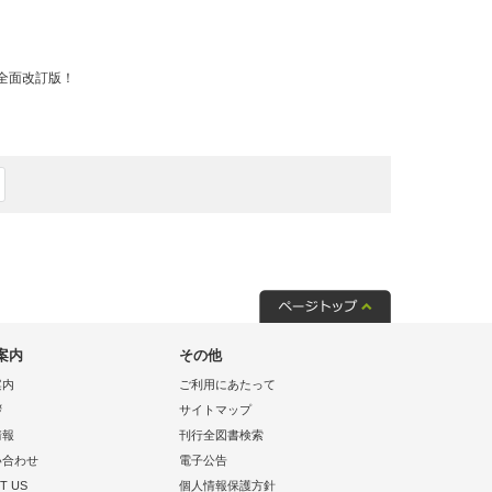
全面改訂版！
案内
その他
案内
ご利用にあたって
拶
サイトマップ
情報
刊行全図書検索
い合わせ
電子公告
T US
個人情報保護方針