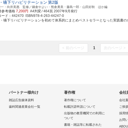
・嚥下リハビリテーション
第2版
栄一・向井美惠 監修／鎌倉やよい・熊倉勇美・藤島一郎・山田好秋 ほか編
時参考価格
7,200円
A4判変 ⁄ 464頁
2007年9月発行
ド：442470 ISBN978-4-263-44247-0
食・嚥下リハビリテーションを初めて体系的にまとめベストセラーとなった実践書の
< 前のページ
1
次のページ >
パートナー様向け
著作権
会社
雑誌広告媒体資料
著作権について
会社
歯科関連産業会社一覧
転載許諾申請について
ご挨
出版物の教育機関での利用に
採用
ついて
お問
書籍・雑誌等に転載された
ABOU