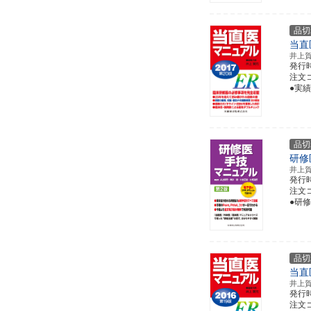
品切
当直
井上
発行
注文コー
●実
品切
研修
井上
発行
注文コー
●研
品切
当直
井上
発行
注文コー