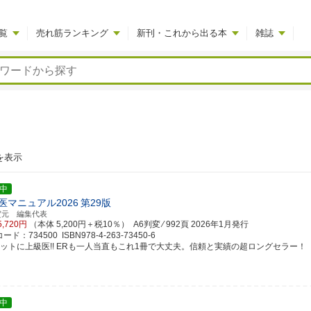
覧
売れ筋ランキング
新刊・これから出る本
雑誌
を表示
中
医マニュアル2026
第29版
賀元 編集代表
5,720円
（本体 5,200円＋税10％） A6判変 ⁄ 992頁
2026年1月発行
ド：734500 ISBN978-4-263-73450-6
ケットに上級医!! ERも一人当直もこれ1冊で大丈夫。信頼と実績の超ロングセラー！
中