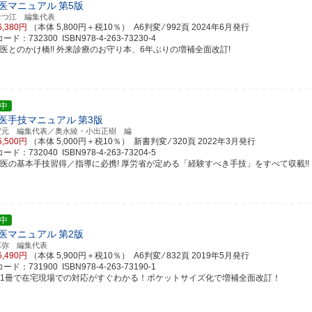
医マニュアル
第5版
なつ江 編集代表
6,380円
（本体 5,800円＋税10％） A6判変 ⁄ 992頁
2024年6月発行
ド：732300 ISBN978-4-263-73230-4
門医とのかけ橋!! 外来診療のお守り本、6年ぶりの増補全面改訂!
中
医手技マニュアル
第3版
賀元 編集代表／奥永綾・小出正樹 編
5,500円
（本体 5,000円＋税10％） 新書判変 ⁄ 320頁
2022年3月発行
ド：732040 ISBN978-4-263-73204-5
修医の基本手技習得／指導に必携! 厚労省が定める「経験すべき手技」をすべて収載!!
中
医マニュアル
第2版
琢弥 編集代表
6,490円
（本体 5,900円＋税10％） A6判変 ⁄ 832頁
2019年5月発行
ド：731900 ISBN978-4-263-73190-1
れ1冊で在宅現場での対応がすぐわかる！ポケットサイズ化で増補全面改訂！