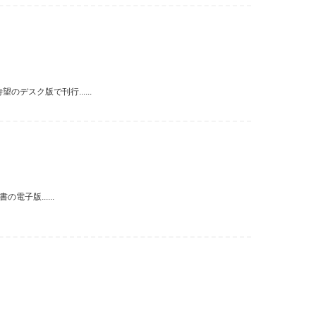
デスク版で刊行......
子版......