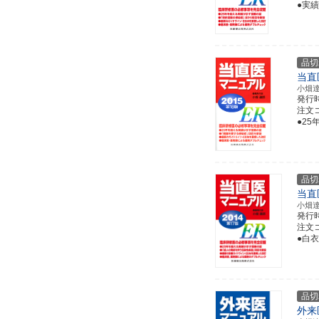
●実
品切
当直
小畑
発行
注文コー
●2
品切
当直
小畑
発行
注文コー
●白衣
品切
外来