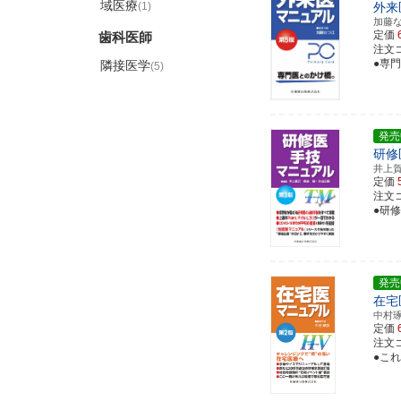
域医療
(1)
外来
加藤
定価
歯科医師
注文コー
●専
隣接医学
(5)
発売
研修
井上
定価
注文コー
●研
発売
在宅
中村
定価
注文コー
●こ