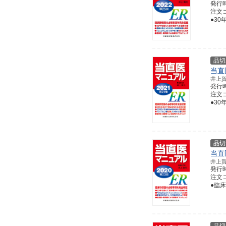
発行
注文コー
●30
品切
当直
井上
発行
注文コー
●30
品切
当直
井上
発行
注文コー
●臨