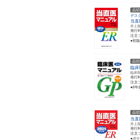
品切
デス
当直
井上
発行
注文コー
●初
品切
臨床
臨床
発行
注文コー
●8年
品切
当直
井上
発行
注文コー
●ポ