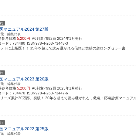
れ
医マニュアル2024
第27版
賀元 編集代表
時参考価格
5,200円
A6判変 ⁄ 992頁
2024年1月発行
ド：734480 ISBN978-4-263-73448-3
ケットに上級医！！ 35年を超えて読み継がれる信頼と実績の超ロングセラー書
れ
医マニュアル2023
第26版
賀元 編集代表
時参考価格
5,200円
A6判変 ⁄ 992頁
2023年1月発行
ド：734470 ISBN978-4-263-73447-6
シリーズ累計30万部」突破！ 30年を超えて読み継がれる，救急・応急診療マニュア
れ
医マニュアル2022
第25版
賀元 編集代表