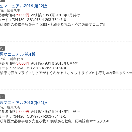
れ
医マニュアル2019
第22版
賀元 編集代表
時参考価格
5,000円
A6判変 ⁄ 960頁
2019年1月発行
ド：734430 ISBN978-4-263-73443-8
床研修医の必修事項を完全収載! ●実績ある救急・応急診療マニュアル!!
れ
医マニュアル
第4版
なつ江 編集代表
時参考価格
5,600円
A6判変 ⁄ 984頁
2018年6月発行
ド：731840 ISBN978-4-263-73184-0
来診療で行うプライマリケアがすぐわかる！ポケットサイズのお守り本が5年ぶりの
れ
医マニュアル2018
第21版
賀元 編集代表
時参考価格
5,000円
A6判変 ⁄ 952頁
2018年1月発行
ド：734420 ISBN978-4-263-73442-1
床研修医の必修事項を完全収載！ 実績ある救急・応急診療マニュアル!!