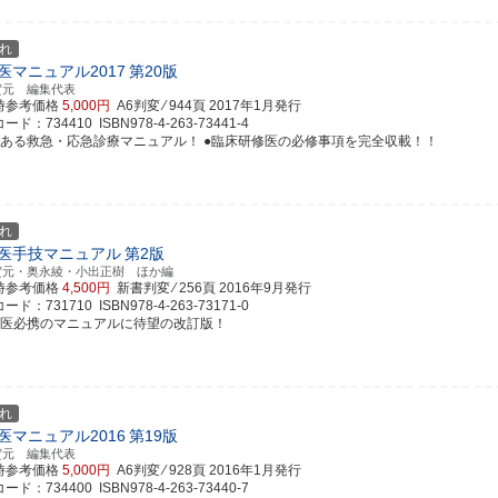
れ
医マニュアル2017
第20版
賀元 編集代表
時参考価格
5,000円
A6判変 ⁄ 944頁
2017年1月発行
ド：734410 ISBN978-4-263-73441-4
績ある救急・応急診療マニュアル！ ●臨床研修医の必修事項を完全収載！！
れ
医手技マニュアル
第2版
賀元・奥永綾・小出正樹 ほか編
時参考価格
4,500円
新書判変 ⁄ 256頁
2016年9月発行
ド：731710 ISBN978-4-263-73171-0
修医必携のマニュアルに待望の改訂版！
れ
医マニュアル2016
第19版
賀元 編集代表
時参考価格
5,000円
A6判変 ⁄ 928頁
2016年1月発行
ド：734400 ISBN978-4-263-73440-7