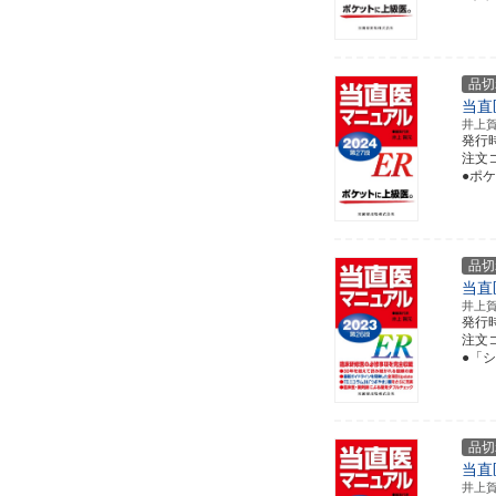
品切
当直
井上
発行
注文コー
●ポ
品切
当直
井上
発行
注文コー
●「
品切
当直
井上