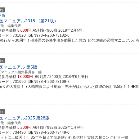
れ
ク版
医マニュアル2018
（第21版）
賀元 編集代表
時参考価格
8,000円
A5判変 ⁄ 960頁
2018年2月発行
ド：731820 ISBN978-4-263-73182-6
版発行から30周年！研修医の必修事項を網羅した救急･応急診療の必携マニュアルが待望の
れ
医マニュアル
第5版
医マニュアル編集委員会 編
時参考価格
18,000円
B6判変 ⁄ 2400頁
2016年6月発行
ド：731690 ISBN978-4-263-73169-7
振りの大改訂！ ●大幅増頁により刷新・充実がはかられた待望の改訂第5版！！ ◆本書の電
れ
医マニュアル2025
第28版
賀元 編集代表
時参考価格
5,200円
A6判変 ⁄ 992頁
2025年1月発行
ド：734490 ISBN978-4-263-73449-0
ケットに上級医！！ 35年を超えて読み継がれる信頼と実績の超ロングセラー書