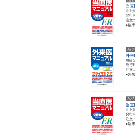
品切
当直
井上
発行
注文コー
●臨
品切
外来
加藤
発行
注文コー
●外
品切
当直
井上
発行
注文コー
●臨