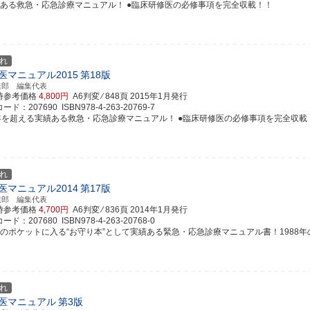
績ある救急・応急診療マニュアル！ ●臨床研修医の必修事項を完全収載！！
れ
医マニュアル2015
第18版
達郎 編集代表
時参考価格
4,800円
A6判変 ⁄ 848頁
2015年1月発行
ド：207690 ISBN978-4-263-20769-7
5年を超える実績ある救急・応急診療マニュアル！ ●臨床研修医の必修事項を完全収載
れ
医マニュアル2014
第17版
達郎 編集代表
時参考価格
4,700円
A6判変 ⁄ 836頁
2014年1月発行
ド：207680 ISBN978-4-263-20768-0
のポケットに入る“お守り本”として実績ある緊急・応急診療マニュアル書！1988年の初版
れ
医マニュアル
第3版