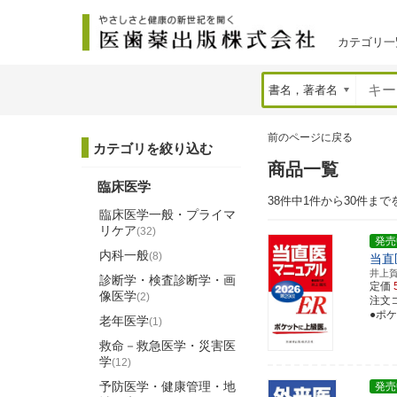
カテゴリ一
前のページに戻る
カテゴリを絞り込む
商品一覧
臨床医学
38件中1件から30件まで
臨床医学一般・プライマ
リケア
(32)
発売
内科一般
(8)
当直
井上
診断学・検査診断学・画
定価
像医学
(2)
注文コー
●ポ
老年医学
(1)
救命－救急医学・災害医
学
(12)
予防医学・健康管理・地
発売