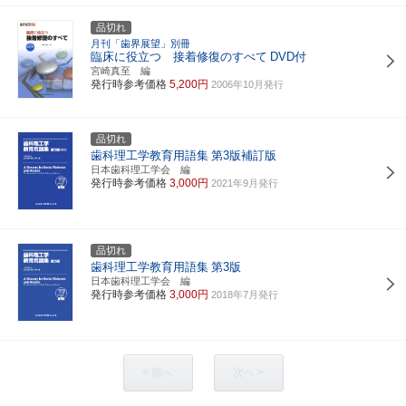
品切れ
月刊「歯界展望」別冊
臨床に役立つ 接着修復のすべて
DVD付
宮崎真至 編
発行時参考価格
5,200円
2006年10月発行
品切れ
歯科理工学教育用語集
第3版補訂版
日本歯科理工学会 編
発行時参考価格
3,000円
2021年9月発行
品切れ
歯科理工学教育用語集
第3版
日本歯科理工学会 編
発行時参考価格
3,000円
2018年7月発行
< 前へ
次へ >