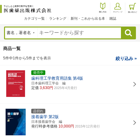
カテゴリ一覧
ランキング
新刊・これから出る本
雑誌
検索
商品一覧
5件中1件から5件までを表示
絞り込み »
発売中
歯科理工学教育用語集
第4版
日本歯科理工学会 編
定価
3,630円
2025年4月発行
品切れ
接着歯学
第2版
日本接着歯学会 編
発行時参考価格
10,000円
2015年12月発行