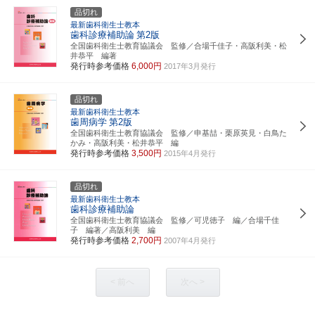
品切れ
最新歯科衛生士教本
歯科診療補助論
第2版
全国歯科衛生士教育協議会 監修／合場千佳子・高阪利美・松
井恭平 編著
発行時参考価格
6,000円
2017年3月発行
品切れ
最新歯科衛生士教本
歯周病学
第2版
全国歯科衛生士教育協議会 監修／申基喆・栗原英見・白鳥た
かみ・高阪利美・松井恭平 編
発行時参考価格
3,500円
2015年4月発行
品切れ
最新歯科衛生士教本
歯科診療補助論
全国歯科衛生士教育協議会 監修／可児徳子 編／合場千佳
子 編著／高阪利美 編
発行時参考価格
2,700円
2007年4月発行
< 前へ
次へ >