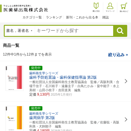
カテゴリ一覧
ランキング
新刊・これから出る本
雑誌
検索
商品一覧
12件中1件から12件までを表示
絞り込み »
発売中
歯科衛生学シリーズ
歯科予防処置論・歯科保健指導論
第2版
一般社団法人全国歯科衛生士教育協議会 監修／高阪利美・合
場千佳子・石川裕子・遠藤圭子・白鳥たかみ・畠中能子・水上
美樹・山田小枝子・吉田直美 編集
定価
9,130円
2025年1月発行
発売中
歯科衛生学シリーズ
歯周病学
第2版
一般社団法人全国歯科衛生士教育協議会 監修／佐藤聡・高阪
利美・犬飼順子 編集
定価
4,180円
2026年2月発行