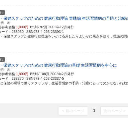
れ
・保健スタッフのための
健康行動理論 実践編
生活習慣病の予防と治療
千明 著
時参考価格
1,800円
B5判 ⁄ 92頁
2002年12月発行
ド：233930 ISBN978-4-263-23393-1
療・保健スタッフが健康行動理論をいかに応用したらよいかに焦点を絞り，理論の関連づけ
れ
・保健スタッフのための
健康行動理論の基礎
生活習慣病を中心に
千明 著
時参考価格
1,800円
B5判 ⁄ 108頁
2002年2月発行
ド：233370 ISBN978-4-263-23337-5
療と保健の現場で働くスタッフが，生活習慣病の予防・治療にとって欠かせない行動の変容
< 前のページ
1
次のページ >