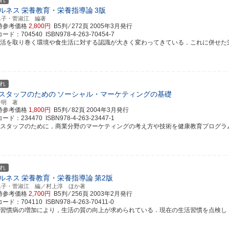
れ
ルネス
栄養教育・栄養指導論
3版
典子・菅淑江 編著
時参考価格
2,800円
B5判 ⁄ 272頁
2005年3月発行
ド：704540 ISBN978-4-263-70454-7
生活を取り巻く環境や食生活に対する認識が大きく変わってきている．これに併せた栄養士
れ
スタッフのための
ソーシャル・マーケティングの基礎
千明 著
時参考価格
1,800円
B5判 ⁄ 82頁
2004年3月発行
ド：234470 ISBN978-4-263-23447-1
健スタッフのために，商業分野のマーケティングの考え方や技術を健康教育プログラムの計
れ
ルネス
栄養教育・栄養指導論
第2版
典子・菅淑江 編／村上淳 ほか著
時参考価格
2,700円
B5判 ⁄ 256頁
2003年2月発行
ド：704110 ISBN978-4-263-70411-0
活習慣病の増加により，生活の質の向上が求められている．現在の生活習慣を点検し，その