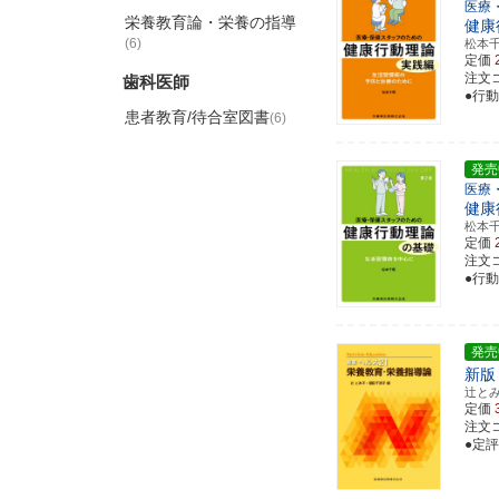
医療
栄養教育論・栄養の指導
健康
(6)
松本
定価
注文コー
歯科医師
●行
患者教育/待合室図書
(6)
発売
医療
健康
松本
定価
注文コー
●行
発売
新版
辻と
定価
注文コー
●定