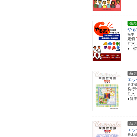
発売
やる
松本
定価
注文コー
●「
品切
エッ
春木
発行
注文コー
●健
品切
エッ
春木