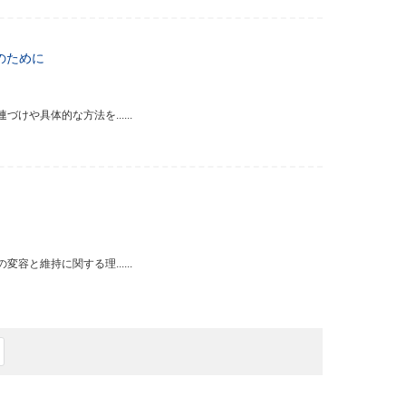
のために
や具体的な方法を......
と維持に関する理......