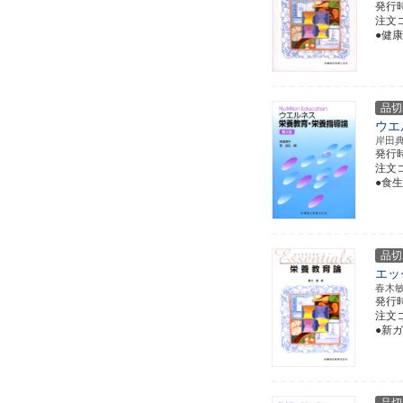
発行
注文コー
●健
品切
ウエ
岸田
発行
注文コー
●食
品切
エッ
春木
発行
注文コー
●新