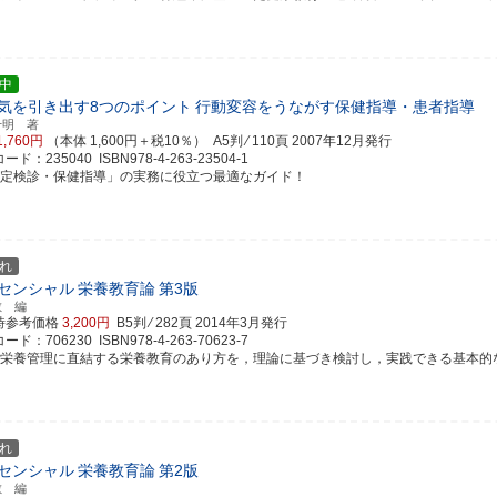
中
気を引き出す8つのポイント
行動変容をうながす保健指導・患者指導
千明 著
1,760円
（本体 1,600円＋税10％） A5判 ⁄ 110頁
2007年12月発行
ド：235040 ISBN978-4-263-23504-1
特定検診・保健指導」の実務に役立つ最適なガイド！
れ
センシャル
栄養教育論
第3版
敏 編
時参考価格
3,200円
B5判 ⁄ 282頁
2014年3月発行
ド：706230 ISBN978-4-263-70623-7
康栄養管理に直結する栄養教育のあり方を，理論に基づき検討し，実践できる基本的な力を
れ
センシャル
栄養教育論
第2版
敏 編