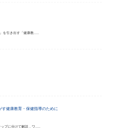
き出す「健康教......
がす健康教育・保健指導のために
分けて解説．ワ......