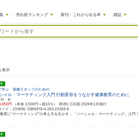
覧
売れ筋ランキング
新刊・これから出る本
雑誌
を表示
中
で学ぶ 保健スタッフのための
シャル・マーケティング入門
行動変容をうながす健康教育のために
千明 著
3,850円
（本体 3,500円＋税10％） B5判 ⁄ 216頁
2026年1月発行
ド：233690 ISBN978-4-263-23369-6
康教育に“マーケティング”の考え方を生かす，「ソーシャル・マーケティング」入門
中