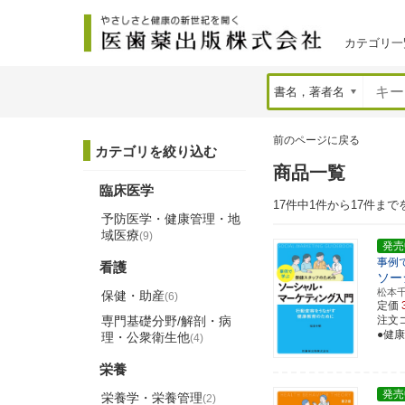
カテゴリ一
前のページに戻る
カテゴリを絞り込む
商品一覧
臨床医学
17件中1件から17件まで
予防医学・健康管理・地
域医療
(9)
発売
事例
看護
ソー
松本
保健・助産
(6)
定価
専門基礎分野/解剖・病
注文コー
●健
理・公衆衛生他
(4)
栄養
発売
栄養学・栄養管理
(2)