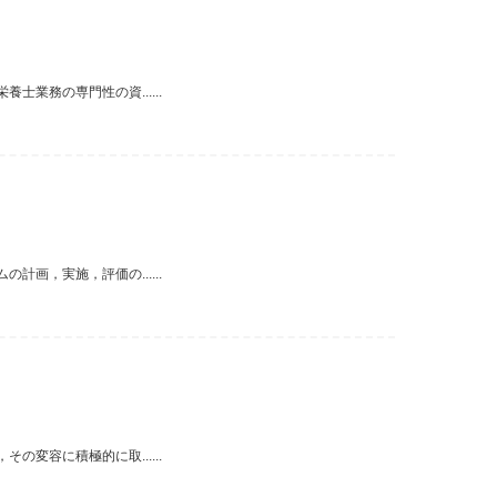
業務の専門性の資......
画，実施，評価の......
変容に積極的に取......