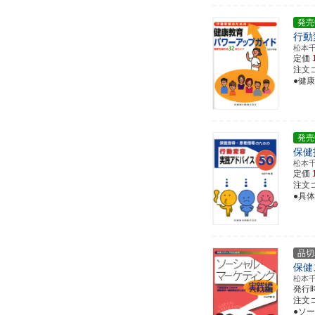
発売
行動
松本
定価
注文コー
●健
発売
保健
松本
定価
注文コー
●具
品切
保健
松本
発行
注文コー
●ソ