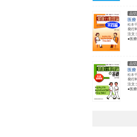
品切
医療
松本
発行
注文コー
●医
品切
医療
松本
発行
注文コー
●医