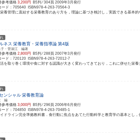
時参考価格
3,200円
B5判 ⁄ 304頁
2009年3月発行
ド：705640 ISBN978-4-263-70564-3
康栄養管理に直結する栄養教育のあり方を，理論に基づき検討し，実践できる基本的な力を
れ
ルネス
栄養教育・栄養指導論
第4版
典子・菅淑江 編著
時参考価格
2,800円
B5判 ⁄ 288頁
2007年3月発行
ド：720120 ISBN978-4-263-72012-7
生活を取り巻く環境や食に対する認識が大きく変わってきており，これに併せた栄養士の資
れ
センシャル
栄養教育論
敏 編
時参考価格
3,000円
B5判 ⁄ 296頁
2006年6月発行
ド：704850 ISBN978-4-263-70485-1
ガイドライン完全準拠教科書．食行動に焦点をあてた行動科学と教育学の基本とし，健康教