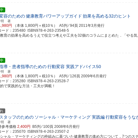
中
変容のための
健康教育パワーアップガイド
効果を高める32のヒント
千明 著
1,980円
（本体 1,800円＋税10％） A5判 ⁄ 94頁
2011年3月発行
ド：235480 ISBN978-4-263-23548-5
康教育の効果を高めるうえで役立つ考えや工夫を32個のコラムにまとめた．「やる気」を引
中
指導・患者指導のための
行動変容 実践アドバイス50
千明 著
1,980円
（本体 1,800円＋税10％） A5判 ⁄ 126頁
2009年6月発行
ド：235280 ISBN978-4-263-23528-7
体的で実践的な方法・工夫が満載！
れ
スタッフのための
ソーシャル・マーケティング 実践編
行動変容をうな
千明 著
時参考価格
2,400円
B5判 ⁄ 100頁
2008年6月発行
ド：235070 ISBN978-4-263-23507-2
ーシャル・マーケティングの枠組みに基づいた健康教育の進め方について，7つのステップに