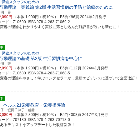
・保健スタッフのための
行動理論 実践編
第2版
生活習慣病の予防と治療のために
千明 著
2,090円
（本体 1,900円＋税10％） B5判 ⁄ 96頁
2024年2月発行
ド：710690 ISBN978-4-263-71069-2
動変容の理論をわかりやすく実践に落とし込んだ好評書が装いも新たに！
中
・保健スタッフのための
行動理論の基礎
第2版
生活習慣病を中心に
千明 著
2,090円
（本体 1,900円＋税10％） B5判 ⁄ 112頁
2024年1月発行
ド：710680 ISBN978-4-263-71068-5
動変容の理論をやさしく学ぶロングセラーが，最新エビデンスに基づいて全面改訂！
中
 ヘルス21栄養教育・栄養指導論
み子・堀田千津子 編著
3,080円
（本体 2,800円＋税10％） B5判 ⁄ 308頁
2017年3月発行
ド：707180 ISBN978-4-263-70718-0
評あるテキストをアップデートした改訂新版！