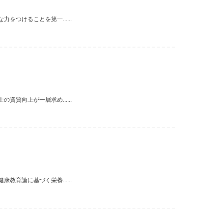
つけることを第一......
質向上が一層求め......
育論に基づく栄養......