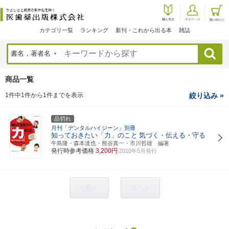
カテゴリ一覧
ランキング
新刊・これから出る本
雑誌
検索
商品一覧
1件中1件から1件までを表示
絞り込み »
品切れ
月刊「デンタルハイジーン」別冊
知っておきたい「力」のこと
気づく・伝える・守る
牛島隆・森本達也・熊谷真一・市川哲雄 編著
発行時参考価格
3,200円
2010年5月発行
< 前へ
次へ >