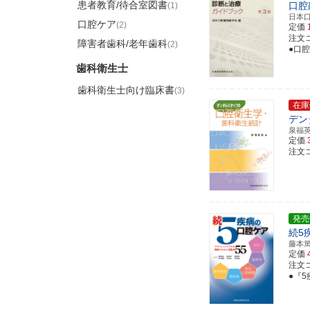
患者教育/待合室図書
口腔
(1)
日本
口腔ケア
(2)
定価
注文コー
障害者歯科/老年歯科
(2)
●口
歯科衛生士
歯科衛生士向け臨床書
(3)
在庫
デン
泉福
定価
注文コー
発売
続5
藤本
定価
注文コー
●『