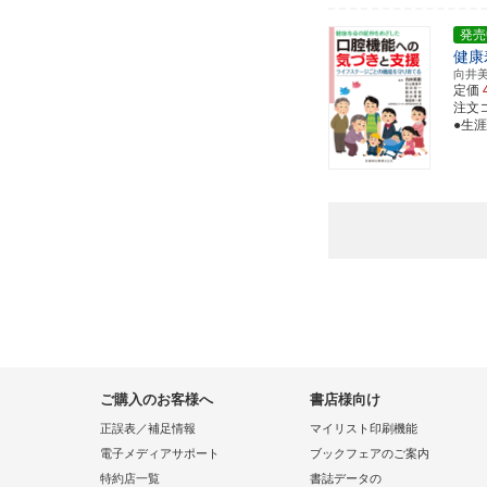
発売
健康
向井
定価
注文コー
●生
ご購入のお客様へ
書店様向け
正誤表／補足情報
マイリスト印刷機能
電子メディアサポート
ブックフェアのご案内
特約店一覧
書誌データの