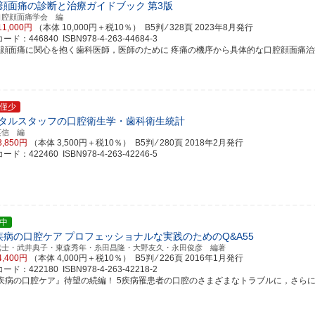
顔面痛の診断と治療ガイドブック
第3版
口腔顔面痛学会 編
11,000円
（本体 10,000円＋税10％） B5判 ⁄ 328頁
2023年8月発行
ド：446840 ISBN978-4-263-44684-3
腔顔面痛に関心を抱く歯科医師，医師のために 疼痛の機序から具体的な口腔顔面痛治療まで
僅少
タルスタッフの口腔衛生学・歯科衛生統計
英信 編
3,850円
（本体 3,500円＋税10％） B5判 ⁄ 280頁
2018年2月発行
ド：422460 ISBN978-4-263-42246-5
中
疾病の口腔ケア
プロフェッショナルな実践のためのQ&A55
篤士・武井典子・東森秀年・糸田昌隆・大野友久・永田俊彦 編著
4,400円
（本体 4,000円＋税10％） B5判 ⁄ 226頁
2016年1月発行
ド：422180 ISBN978-4-263-42218-2
5疾病の口腔ケア』待望の続編！ 5疾病罹患者の口腔のさまざまなトラブルに，さらに適切に