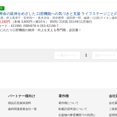
中
寿命の延伸をめざした
口腔機能への気づきと支援
ライフステージごと
美惠・井上美津子・安井利一・眞木吉信・深井穫博・植田耕一郎 編著／(公財)ライオン歯
4,180円
（本体 3,800円＋税10％） B5判 ⁄ 216頁
2014年11月発行
ド：421980 ISBN978-4-263-42198-7
涯にわたり口腔機能の維持・向上を支える専門職，必読書！
< 前のページ
1
次のページ >
パートナー様向け
著作権
会社
雑誌広告媒体資料
著作権について
会社
歯科関連産業会社一覧
転載許諾申請について
ご挨
出版物の教育機関での利用に
採用