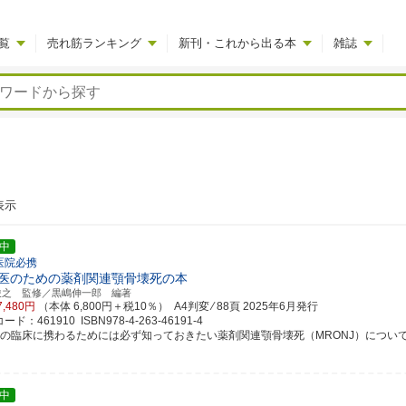
覧
売れ筋ランキング
新刊・これから出る本
雑誌
表示
中
医院必携
医のための薬剤関連顎骨壊死の本
俊之 監修／黒嶋伸一郎 編著
7,480円
（本体 6,800円＋税10％） A4判変 ⁄ 88頁
2025年6月発行
ド：461910 ISBN978-4-263-46191-4
科の臨床に携わるためには必ず知っておきたい薬剤関連顎骨壊死（MRONJ）について，ひ
中