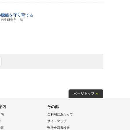
の機能を守り育てる
科衛生研究所 編
案内
その他
案内
ご利用にあたって
拶
サイトマップ
情報
刊行全図書検索