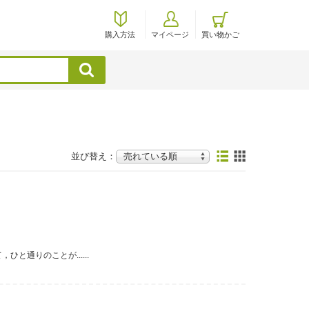
購入方法
マイページ
買い物かご
検索
並び替え：
と通りのことが......