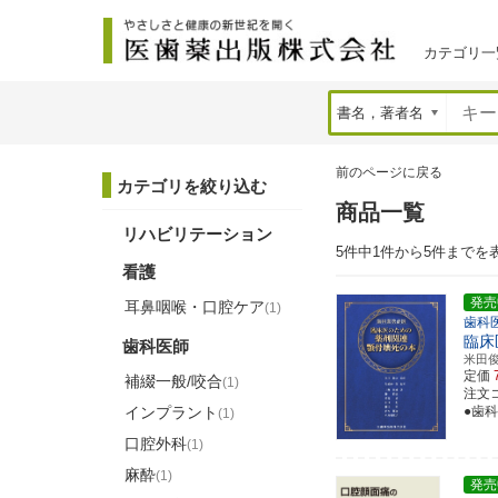
カテゴリ一
前のページに戻る
カテゴリを絞り込む
商品一覧
リハビリテーション
5件中1件から5件までを
看護
発売
耳鼻咽喉・口腔ケア
(1)
歯科
臨床
歯科医師
米田
定価
補綴一般/咬合
(1)
注文コー
インプラント
●歯
(1)
口腔外科
(1)
麻酔
(1)
発売