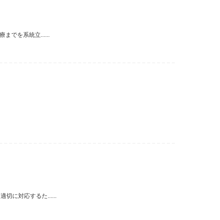
を系統立......
対応するた......