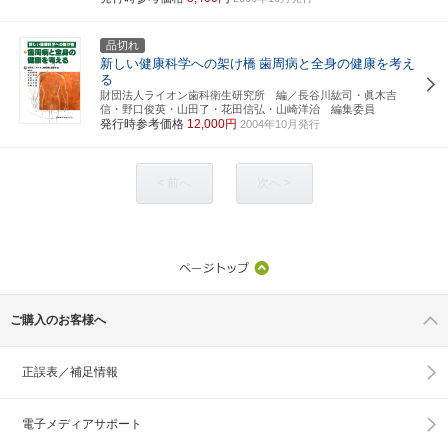
品切れ
新しい健康科学への架け橋
歯周病と全身の健康を考え
る
財団法人ライオン歯科衛生研究所 編／長谷川紘司・眞木吉
信・野口俊英・山田了・花田信弘・山崎洋治 編集委員
発行時参考価格
12,000円
2004年10月発行
< 前へ
次へ >
ご購入のお客様へ
正誤表／補足情報
電子メディアサポート