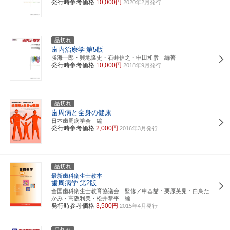
発行時参考価格
10,000円
2020年2月発行
品切れ
歯内治療学
第5版
勝海一郎・興地隆史・石井信之・中田和彦 編著
発行時参考価格
10,000円
2018年9月発行
品切れ
歯周病と全身の健康
日本歯周病学会 編
発行時参考価格
2,000円
2016年3月発行
品切れ
最新歯科衛生士教本
歯周病学
第2版
全国歯科衛生士教育協議会 監修／申基喆・栗原英見・白鳥た
かみ・高阪利美・松井恭平 編
発行時参考価格
3,500円
2015年4月発行
品切れ