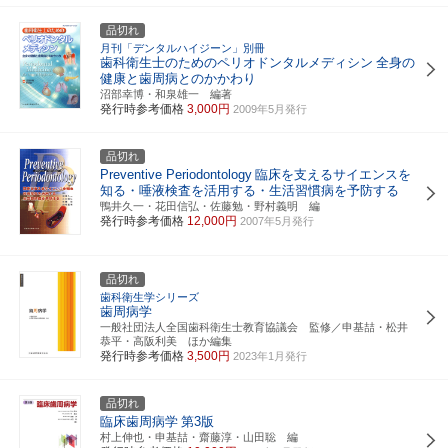
品切れ
月刊「デンタルハイジーン」別冊
歯科衛生士のためのペリオドンタルメディシン
全身の
健康と歯周病とのかかわり
沼部幸博・和泉雄一 編著
発行時参考価格
3,000円
2009年5月発行
品切れ
Preventive Periodontology
臨床を支えるサイエンスを
知る・唾液検査を活用する・生活習慣病を予防する
鴨井久一・花田信弘・佐藤勉・野村義明 編
発行時参考価格
12,000円
2007年5月発行
品切れ
歯科衛生学シリーズ
歯周病学
一般社団法人全国歯科衛生士教育協議会 監修／申基喆・松井
恭平・高阪利美 ほか編集
発行時参考価格
3,500円
2023年1月発行
品切れ
臨床歯周病学
第3版
村上伸也・申基喆・齋藤淳・山田聡 編