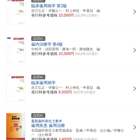
臨床歯周病学
第2版
吉江弘正・伊藤公一・村上伸也・申基喆 編
発行時参考価格
10,000円
2013年1月発行
品切れ
歯内治療学
第4版
中村洋・須田英明・勝海一郎・興地隆史 編
発行時参考価格
10,000円
2012年2月発行
品切れ
臨床歯周病学
吉江弘正・伊藤公一・村上伸也・申基喆 編
発行時参考価格
9,500円
2007年3月発行
品切れ
最新歯科衛生士教本
歯周疾患 歯周治療
全国歯科衛生士教育協議会 監修／申基喆 ほか編／伊藤公
一 ほか執筆
発行時参考価格
3,400円
2006年10月発行