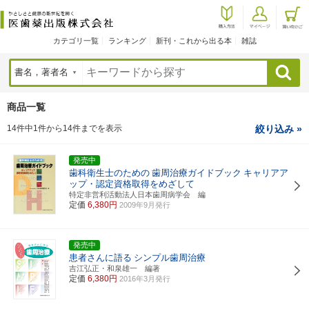
カテゴリ一覧
ランキング
新刊・これから出る本
雑誌
検索
商品一覧
14件中1件から14件までを表示
絞り込み »
発売中
歯科衛生士のための
歯周治療ガイドブック
キャリアア
ップ・認定資格取得をめざして
特定非営利活動法人日本歯周病学会 編
定価
6,380円
2009年9月発行
発売中
患者さんに語る
シンプル歯周治療
吉江弘正・和泉雄一 編著
定価
6,380円
2016年3月発行