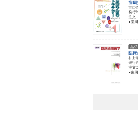
歯周
吉江
発行
注文コー
●歯
品切
臨床
村上
発行
注文コー
●歯