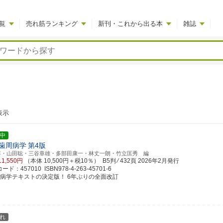
覧
売れ筋ランキング
新刊・これから出る本
雑誌
表示
中
歯周病学
第4版
淳・山田聡・三谷章雄・多部田康一・林丈一朗・竹立匡秀 編
11,550円
（本体 10,500円＋税10％） B5判 ⁄ 432頁
2026年2月発行
ド：457010 ISBN978-4-263-45701-6
周病学テキストの決定版！ 6年ぶりの全面改訂
れ