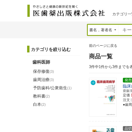
カテゴリ一
前のページに戻る
カテゴリを絞り込む
商品一覧
歯科医師
3件中1件から3件までを
保存修復
(3)
歯周治療
(3)
発売
臨床
予防歯科/公衆衛生
(1)
齋藤
定価
教科書
(2)
注文コー
白本
(2)
●歯
品切