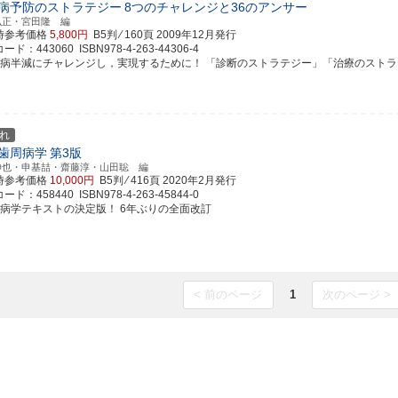
病予防のストラテジー
8つのチャレンジと36のアンサー
弘正・宮田隆 編
時参考価格
5,800円
B5判 ⁄ 160頁
2009年12月発行
ド：443060 ISBN978-4-263-44306-4
周病半減にチャレンジし，実現するために！ 「診断のストラテジー」「治療のストラテジー
れ
歯周病学
第3版
伸也・申基喆・齋藤淳・山田聡 編
時参考価格
10,000円
B5判 ⁄ 416頁
2020年2月発行
ド：458440 ISBN978-4-263-45844-0
周病学テキストの決定版！ 6年ぶりの全面改訂
< 前のページ
1
次のページ >