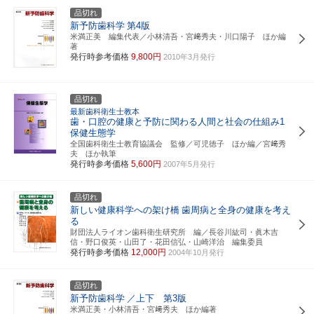
品切れ
新予防歯科学
第4版
米満正美 編集代表／小林清吾・宮﨑秀夫・川口陽子 ほか編
著
発行時参考価格
9,800円
2010年3月発行
品切れ
最新歯科衛生士教本
歯・口腔の健康と予防に関わる人間と社会の仕組み1
保健生態学
全国歯科衛生士教育協議会 監修／可児徳子 ほか編／宮﨑秀
夫 ほか執筆
発行時参考価格
5,600円
2007年5月発行
品切れ
新しい健康科学への架け橋
歯周病と全身の健康を考え
る
財団法人ライオン歯科衛生研究所 編／長谷川紘司・眞木吉
信・野口俊英・山田了・花田信弘・山崎洋治 編集委員
発行時参考価格
12,000円
2004年10月発行
品切れ
新予防歯科学
／上下 第3版
米満正美・小林清吾・宮﨑秀夫 ほか編著