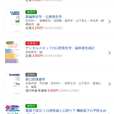
発売中
新編衛生学・公衆衛生学
安井利一・尾﨑哲則・埴岡隆・森田学・山下喜久・岸光男・嶋
﨑義浩 編
定価
8,250円
2021年2月発行
在庫僅少
デンタルスタッフの口腔衛生学・歯科衛生統計
泉福英信 編
定価
3,850円
2018年2月発行
品切れ
新口腔保健学
末髙武彦・雫石聰・安井利一・前野正夫・山下喜久・廣瀬公
治 編著
発行時参考価格
8,000円
2009年10月発行
発売中
看護で役立つ
口腔乾燥と口腔ケア
機能低下の予防をめ