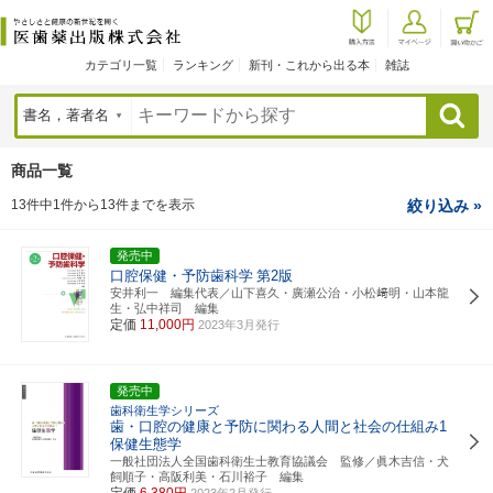
カテゴリ一覧
ランキング
新刊・これから出る本
雑誌
検索
商品一覧
13件中1件から13件までを表示
絞り込み »
発売中
口腔保健・予防歯科学
第2版
安井利一 編集代表／山下喜久・廣瀬公治・小松﨑明・山本龍
生・弘中祥司 編集
定価
11,000円
2023年3月発行
発売中
歯科衛生学シリーズ
歯・口腔の健康と予防に関わる人間と社会の仕組み1
保健生態学
一般社団法人全国歯科衛生士教育協議会 監修／眞木吉信・犬
飼順子・高阪利美・石川裕子 編集
定価
6,380円
2023年2月発行