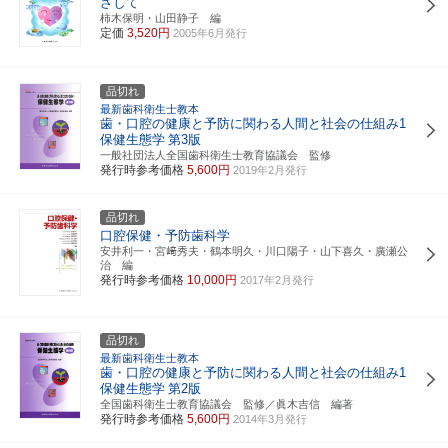
ざして
柿木保明・山田静子 編
定価
3,520円
2005年6月発行
品切れ
最新歯科衛生士教本
歯・口腔の健康と予防に関わる人間と社会の仕組み1
保健生態学
第3版
一般社団法人全国歯科衛生士教育協議会 監修
発行時参考価格
5,600円
2019年2月発行
品切れ
口腔保健・予防歯科学
安井利一・宮﨑秀夫・鶴本明久・川口陽子・山下喜久・廣瀬公
治 編
発行時参考価格
10,000円
2017年2月発行
品切れ
最新歯科衛生士教本
歯・口腔の健康と予防に関わる人間と社会の仕組み1
保健生態学
第2版
全国歯科衛生士教育協議会 監修／眞木吉信 編著
発行時参考価格
5,600円
2014年3月発行