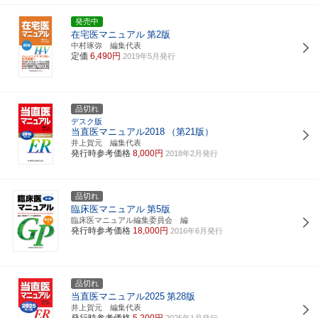
発売中
在宅医マニュアル
第2版
中村琢弥 編集代表
定価
6,490円
2019年5月発行
品切れ
デスク版
当直医マニュアル2018
（第21版）
井上賀元 編集代表
発行時参考価格
8,000円
2018年2月発行
品切れ
臨床医マニュアル
第5版
臨床医マニュアル編集委員会 編
発行時参考価格
18,000円
2016年6月発行
品切れ
当直医マニュアル2025
第28版
井上賀元 編集代表
発行時参考価格
5,200円
2025年1月発行