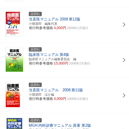
品切れ
当直医マニュアル 2009
第12版
小畑達郎 編集代表
発行時参考価格
4,000円
2009年1月発行
品切れ
臨床医マニュアル
第4版
臨床医マニュアル編集委員会 編
発行時参考価格
15,000円
2008年2月発行
品切れ
当直医マニュアル 2008
第11版
小畑達郎 ほか編
発行時参考価格
4,000円
2008年2月発行
品切れ
MGH
内科診療マニュアル
原著 第2版