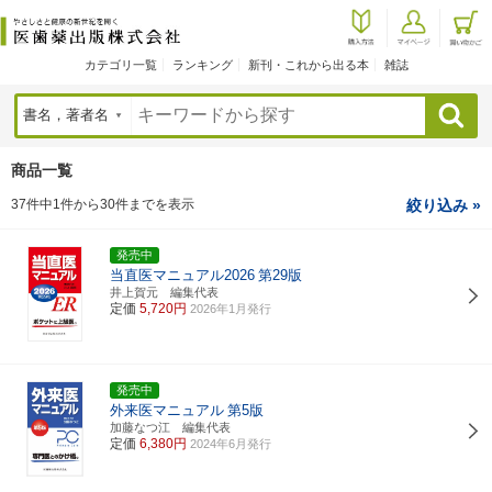
カテゴリ一覧
ランキング
新刊・これから出る本
雑誌
検索
商品一覧
37件中1件から30件までを表示
絞り込み »
発売中
当直医マニュアル2026
第29版
井上賀元 編集代表
定価
5,720円
2026年1月発行
発売中
外来医マニュアル
第5版
加藤なつ江 編集代表
定価
6,380円
2024年6月発行