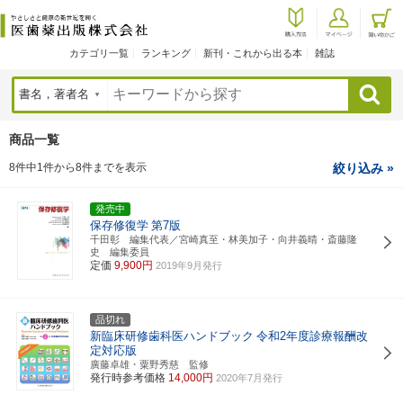
カテゴリ一覧
ランキング
新刊・これから出る本
雑誌
検索
商品一覧
8件中1件から8件までを表示
絞り込み »
発売中
保存修復学
第7版
千田彰 編集代表／宮崎真至・林美加子・向井義晴・斎藤隆
史 編集委員
定価
9,900円
2019年9月発行
品切れ
新臨床研修歯科医ハンドブック
令和2年度診療報酬改
定対応版
廣藤卓雄・粟野秀慈 監修
発行時参考価格
14,000円
2020年7月発行