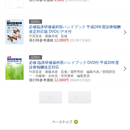
品切れ
必修臨床研修歯科医ハンドブック
平成24年度診療報酬
改定対応版
DVDビデオ付
竹原直道・廣藤卓雄 監修
発行時参考価格
12,000円
2012年7月発行
品切れ
必修
臨床研修歯科医ハンドブック
DVD付
平成20年度
診療報酬改定対応
竹原直道・廣藤卓雄 監修／粟野秀慈 編集代表／曽我部浩
一・内藤徹・永松浩・米田雅裕 編集委員
発行時参考価格
12,000円
2006年5月発行
< 前へ
次へ >