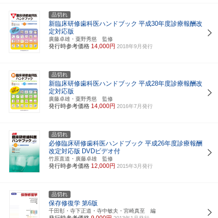
品切れ
新臨床研修歯科医ハンドブック
平成30年度診療報酬改
定対応版
廣藤卓雄・粟野秀慈 監修
発行時参考価格
14,000円
2018年9月発行
品切れ
新臨床研修歯科医ハンドブック
平成28年度診療報酬改
定対応版
廣藤卓雄・粟野秀慈 監修
発行時参考価格
14,000円
2016年7月発行
品切れ
必修臨床研修歯科医ハンドブック
平成26年度診療報酬
改定対応版
DVDビデオ付
竹原直道・廣藤卓雄 監修
発行時参考価格
12,000円
2015年3月発行
品切れ
保存修復学
第6版
千田彰・寺下正道・寺中敏夫・宮崎真至 編
発行時参考価格
9,000円
2013年1月発行