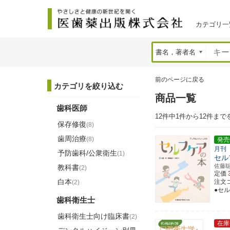
カテゴリ一
前のページに戻る
カテゴリを絞り込む
商品一覧
歯科医師
12件中1件から12件まで
保存修復
(8)
歯周治療
(8)
発売
月刊
予防歯科/公衆衛生
(1)
セル
佐藤
教科書
(2)
定価
白本
注文コ
(2)
●セ
歯科衛生士
歯科衛生士向け臨床書
(2)
在庫