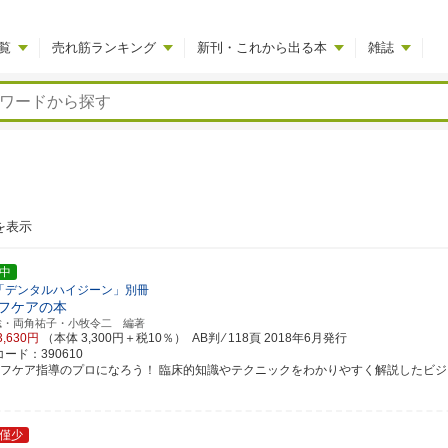
覧
売れ筋ランキング
新刊・これから出る本
雑誌
を表示
中
「デンタルハイジーン」別冊
フケアの本
聡・両角祐子・小牧令二 編著
3,630円
（本体 3,300円＋税10％） AB判 ⁄ 118頁
2018年6月発行
ード：390610
ルフケア指導のプロになろう！ 臨床的知識やテクニックをわかりやすく解説したビジ
僅少