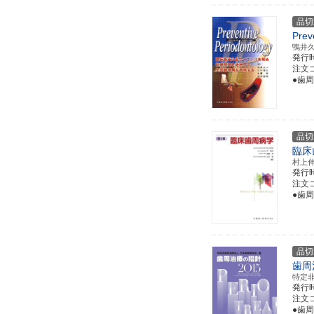
品切
Prev
鴨井
発行
注文コー
●歯
品切
臨床
村上
発行
注文コー
●歯
品切
歯周
特定
発行
注文コー
●歯