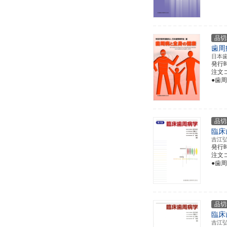
品切
歯周
日本
発行
注文コー
●歯
品切
臨床
吉江
発行
注文コー
●歯
品切
臨床
吉江