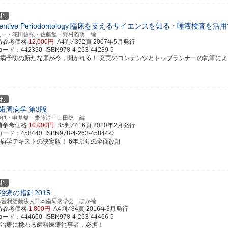
れ
entive Periodontology
臨床を支えるサイエンスを知る・唾液検査を活用
久一・花田信弘・佐藤勉・野村義明 編
時参考価格
12,000円
A4判 ⁄ 392頁
2007年5月発行
ド：442390 ISBN978-4-263-44239-5
周病予防の新たな扉が今，開かれる！ 充実のコンテンツとトップランナーの執筆によるプリベ
れ
歯周病学
第3版
伸也・申基喆・齋藤淳・山田聡 編
時参考価格
10,000円
B5判 ⁄ 416頁
2020年2月発行
ド：458440 ISBN978-4-263-45844-0
周病学テキストの決定版！ 6年ぶりの全面改訂
れ
治療の指針2015
非営利活動法人日本歯周病学会 ほか編
時参考価格
1,800円
A4判 ⁄ 84頁
2016年3月発行
ド：444660 ISBN978-4-263-44466-5
周治療に携わる歯科医療従事者，必携！