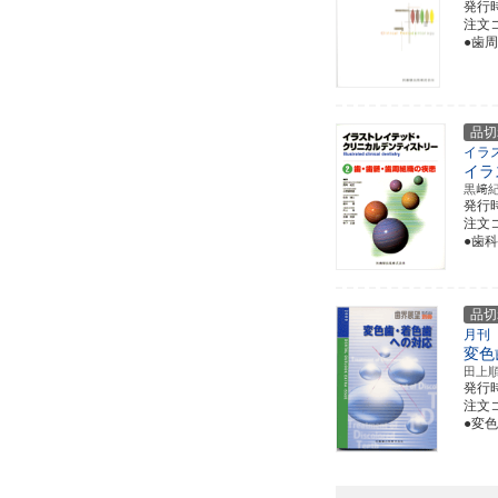
発行
注文コー
●歯
品切
イラ
イラ
黒﨑
発行
注文コー
●歯
品切
月刊
変色
田上
発行
注文コ
●変