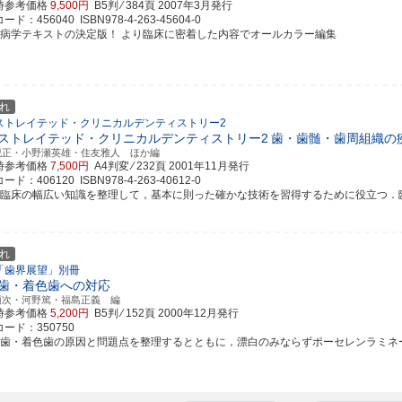
時参考価格
9,500円
B5判 ⁄ 384頁
2007年3月発行
ド：456040 ISBN978-4-263-45604-0
周病学テキストの決定版！ より臨床に密着した内容でオールカラー編集
れ
ストレイテッド・クリニカルデンティストリー2
ストレイテッド・クリニカルデンティストリー2
歯・歯髄・歯周組織の
紀正・小野瀬英雄・住友雅人 ほか編
時参考価格
7,500円
A4判変 ⁄ 232頁
2001年11月発行
ド：406120 ISBN978-4-263-40612-0
科臨床の幅広い知識を整理して，基本に則った確かな技術を習得するために役立つ．臨床研
れ
「歯界展望」別冊
歯・着色歯への対応
順次・河野篤・福島正義 編
時参考価格
5,200円
B5判 ⁄ 152頁
2000年12月発行
ード：350750
色歯・着色歯の原因と問題点を整理するとともに，漂白のみならずポーセレンラミネートベ