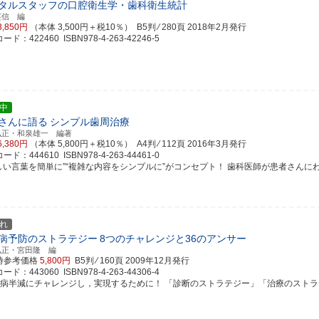
タルスタッフの口腔衛生学・歯科衛生統計
英信 編
3,850円
（本体 3,500円＋税10％） B5判 ⁄ 280頁
2018年2月発行
ド：422460 ISBN978-4-263-42246-5
中
さんに語る
シンプル歯周治療
弘正・和泉雄一 編著
6,380円
（本体 5,800円＋税10％） A4判 ⁄ 112頁
2016年3月発行
ド：444610 ISBN978-4-263-44461-0
しい言葉を簡単に”“複雑な内容をシンプルに”がコンセプト！ 歯科医師が患者さんにわかり
れ
病予防のストラテジー
8つのチャレンジと36のアンサー
弘正・宮田隆 編
時参考価格
5,800円
B5判 ⁄ 160頁
2009年12月発行
ド：443060 ISBN978-4-263-44306-4
周病半減にチャレンジし，実現するために！ 「診断のストラテジー」「治療のストラテジー