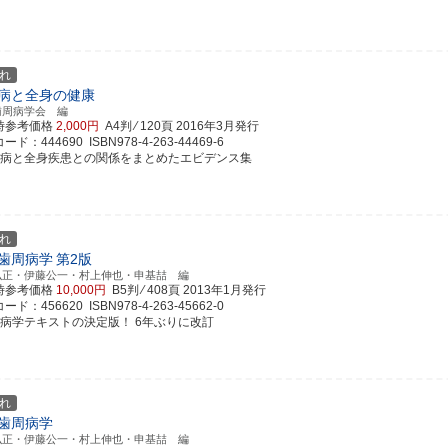
れ
病と全身の健康
歯周病学会 編
時参考価格
2,000円
A4判 ⁄ 120頁
2016年3月発行
ド：444690 ISBN978-4-263-44469-6
周病と全身疾患との関係をまとめたエビデンス集
れ
歯周病学
第2版
弘正・伊藤公一・村上伸也・申基喆 編
時参考価格
10,000円
B5判 ⁄ 408頁
2013年1月発行
ド：456620 ISBN978-4-263-45662-0
周病学テキストの決定版！ 6年ぶりに改訂
れ
歯周病学
弘正・伊藤公一・村上伸也・申基喆 編