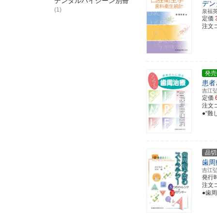
デンタルハイジーン別冊
デン
(1)
泉福
定価
注文コー
発売
患者
吉江
定価
注文コー
●“難
品切
歯周
吉江
発行
注文コー
●歯