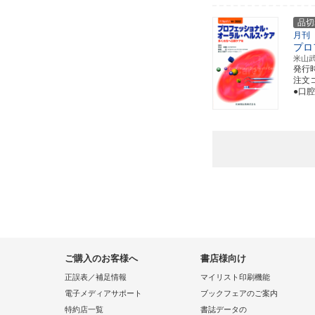
品切
月刊
プロ
米山
発行
注文コ
●口
ご購入のお客様へ
書店様向け
正誤表／補足情報
マイリスト印刷機能
電子メディアサポート
ブックフェアのご案内
特約店一覧
書誌データの