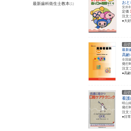
おと
最新歯科衛生士教本
(1)
安井
定価
注文コー
●大
品切
最新
高齢
全国
発行
注文コー
●高
品切
看護
晴山
発行
注文コー
●日