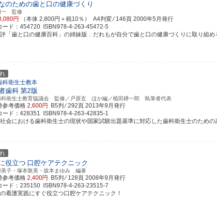
なのための歯と口の健康づくり
利一 監修
3,080円
（本体 2,800円＋税10％） A4判変 ⁄ 146頁
2000年5月発行
ド：454720 ISBN978-4-263-45472-5
好評「歯と口の健康百科」の姉妹版．だれもが自分で歯と口の健康づくりに取り組めるよう
れ
歯科衛生士教本
者歯科
第2版
歯科衛生士教育協議会 監修／戸原玄 ほか編／植田耕一郎 執筆者代表
時参考価格
2,600円
B5判 ⁄ 292頁
2013年9月発行
ド：428351 ISBN978-4-263-42835-1
齢社会における歯科衛生士の現状や国家試験出題基準に対応した歯科衛生士のための
れ
に役立つ
口腔ケアテクニック
婦美子・塚本敦美・坂本まゆみ 編著
時参考価格
2,400円
B5判 ⁄ 128頁
2008年9月発行
ド：235150 ISBN978-4-263-23515-7
常の看護実践にすぐ役立つ口腔ケアテクニック！